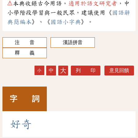
⚠
本典收錄古今用語，
適用於語文研究者
，中
小學階段學習與一般民眾，建議使用《
國語辭
典簡編本
》、《
國語小字典
》。
注 音
漢語拼音
釋 義
大
中
列 印
意見回饋
小
字 詞
好
奇