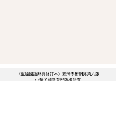
《重編國語辭典修訂本》臺灣學術網路第六版
中華民國教育部版權所有
:::
個資法及隱私聲明
|
辭典公眾授權網
|
意見交流
|
網網相連