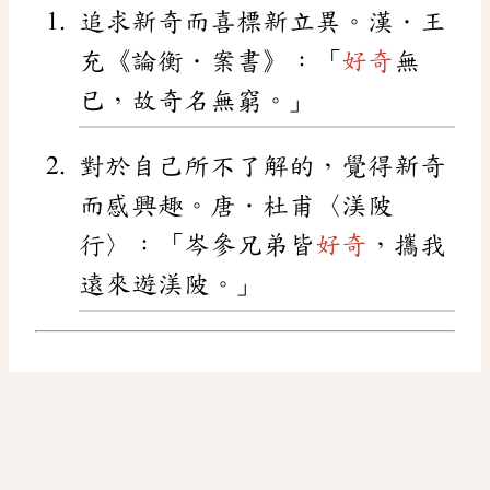
追求新奇而喜標新立異。漢．王
充《論衡．案書》：「
好奇
無
已，故奇名無窮。」
對於自己所不了解的，覺得新奇
而感興趣。唐．杜甫〈渼陂
行〉：「岑參兄弟皆
好奇
，攜我
遠來遊渼陂。」