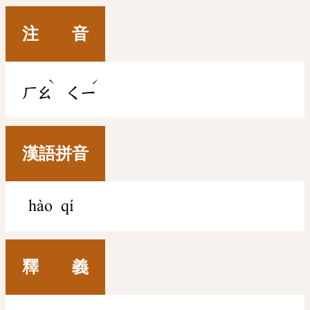
注 音
ˋ
ˊ
ㄏㄠ
ㄑㄧ
漢語拼音
hào qí
釋 義