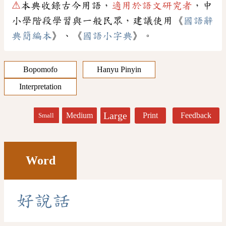
⚠
本典收錄古今用語，
適用於語文研究者
，中
小學階段學習與一般民眾，建議使用《
國語辭
典簡編本
》、《
國語小字典
》。
Bopomofo
Hanyu Pinyin
Interpretation
Large
Medium
Print
Feedback
Small
Word
好
說
話