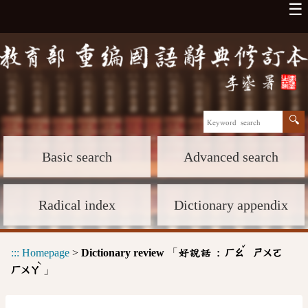
☰
Basic search
Advanced search
Radical index
Dictionary appendix
ˇ
:::
Homepage
>
Dictionary review
「
好說話 :
ㄏㄠ
ㄕㄨㄛ
ˋ
」
ㄏㄨㄚ