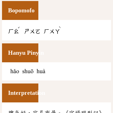
Bopomofo
ˇ
ˋ
ㄏㄠ
ㄕㄨㄛ
ㄏㄨㄚ
Hanyu Pinyin
hǎo shuō huà
Interpretation
脾氣好，容易商量。《官場現形記》