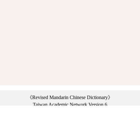
《Revised Mandarin Chinese Dictionary》
Taiwan Academic Network Version 6
©2021 Ministry of Education, R.O.C. All rights reserved.