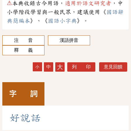
⚠
本典收錄古今用語，
適用於語文研究者
，中
小學階段學習與一般民眾，建議使用《
國語辭
典簡編本
》、《
國語小字典
》。
注 音
漢語拼音
釋 義
大
中
列 印
意見回饋
小
字 詞
好
說
話