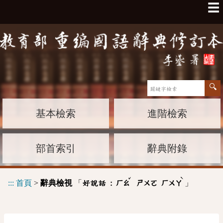
☰
基本檢索
進階檢索
部首索引
辭典附錄
ˇ
ˋ
:::
首頁
>
辭典檢視
「
」
好說話 :
ㄏㄠ
ㄕㄨㄛ
ㄏㄨㄚ