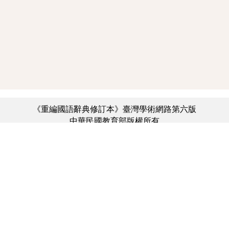
《重編國語辭典修訂本》臺灣學術網路第六版
中華民國教育部版權所有
:::
個資法及隱私聲明
|
辭典公眾授權網
|
意見交流
|
網網相連
三峽總院區地址：新北市三峽區三樹路2號、
︿
臺北院區地址：臺北市大安區和平東路一段179號、
臺中院區地址：臺中市豐原區師範街67號
電話總機：(02)7740-7890、
傳真：(02)7740-7064、
TANet VoIP：9009-7890