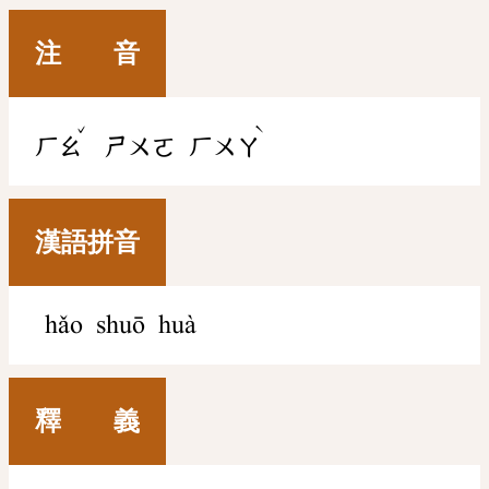
注 音
ˇ
ˋ
ㄏㄠ
ㄕㄨㄛ
ㄏㄨㄚ
漢語拼音
hǎo shuō huà
釋 義