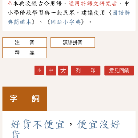
⚠
本典收錄古今用語，
適用於語文研究者
，中
小學階段學習與一般民眾，建議使用《
國語辭
典簡編本
》、《
國語小字典
》。
注 音
漢語拼音
釋 義
大
中
列 印
意見回饋
小
字 詞
好
貨
不
便
宜
，
便
宜
沒
好
貨