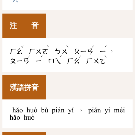
注 音
ˇ
ˋ
ˋ
ˊ
ˊ
，
ㄏㄠ
ㄏㄨㄛ
ㄅㄨ
ㄆㄧㄢ
ㄧ
ˊ
ˊ
ˊ
ˇ
ˋ
ㄆㄧㄢ
ㄧ
ㄇㄟ
ㄏㄠ
ㄏㄨㄛ
漢語拼音
hǎo huò bù pián yí ， pián yí méi
hǎo huò