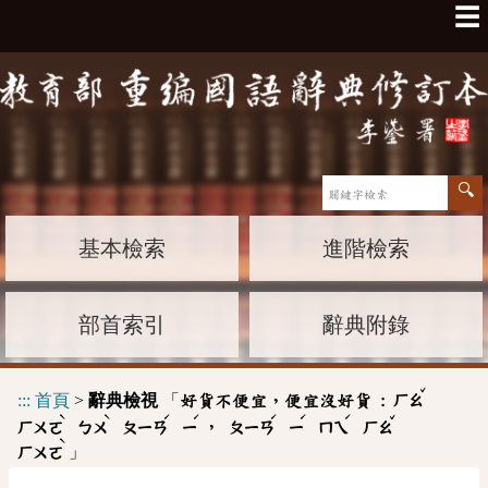
☰
基本檢索
進階檢索
部首索引
辭典附錄
ˇ
:::
首頁
>
辭典檢視
「
好貨不便宜，便宜沒好貨 :
ㄏㄠ
ˋ
ˋ
ˊ
ˊ
ˊ
ˊ
ˊ
ˇ
，
ㄏㄨㄛ
ㄅㄨ
ㄆㄧㄢ
ㄧ
ㄆㄧㄢ
ㄧ
ㄇㄟ
ㄏㄠ
ˋ
」
ㄏㄨㄛ