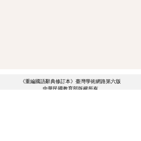
《重編國語辭典修訂本》臺灣學術網路第六版
中華民國教育部版權所有
:::
個資法及隱私聲明
|
辭典公眾授權網
|
意見交流
|
網網相連
三峽總院區地址：新北市三峽區三樹路2號、
臺北院區地址：臺北市大安區和平東路一段179號、