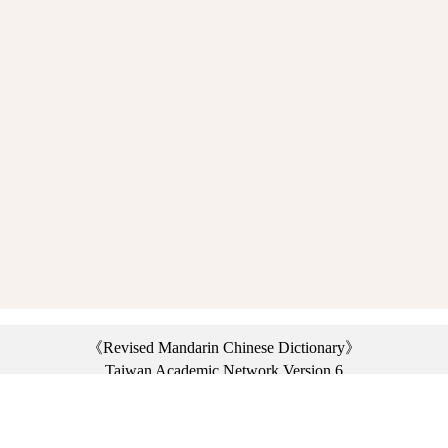
《Revised Mandarin Chinese Dictionary》
Taiwan Academic Network Version 6
©2021 Ministry of Education, R.O.C. All rights reserved.