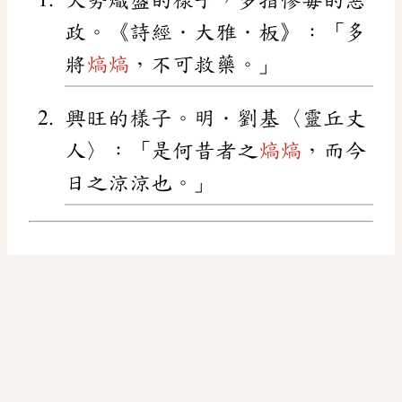
政。《詩經．大雅．板》：「多
將
熇熇
，不可救藥。」
興旺的樣子。明．劉基〈靈丘丈
人〉：「是何昔者之
熇熇
，而今
日之涼涼也。」