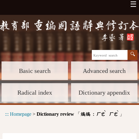
☰
Basic search
Advanced search
Radical index
Dictionary appendix
ˋ
ˋ
:::
Homepage
>
Dictionary review
「
」
熇熇 :
ㄏㄜ
ㄏㄜ