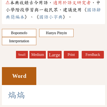
⚠
本典收錄古今用語，
適用於語文研究者
，中
小學階段學習與一般民眾，建議使用《
國語辭
典簡編本
》、《
國語小字典
》。
Bopomofo
Hanyu Pinyin
Interpretation
Large
Medium
Print
Feedback
Small
Word
熇
熇