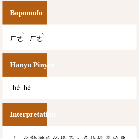
Bopomofo
ˋ
ˋ
ㄏㄜ
ㄏㄜ
Hanyu Pinyin
hè hè
Interpretation
火勢熾盛的樣子，多指慘毒的惡