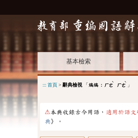
基本檢索
ˋ
ˋ
:::
首頁
>
辭典檢視
「
」
熇熇 :
ㄏㄜ
ㄏㄜ
⚠
本典收錄古今用語，
適用於語文
典
》。