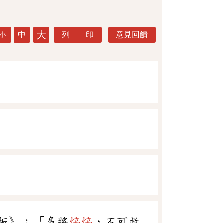
大
中
列 印
意見回饋
小
板》：「多將
熇熇
，不可救