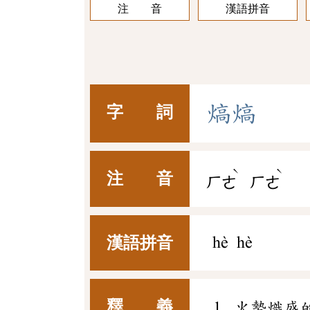
注 音
漢語拼音
熇
熇
字 詞
ˋ
ˋ
注 音
ㄏㄜ
ㄏㄜ
漢語拼音
hè hè
釋 義
火勢熾盛