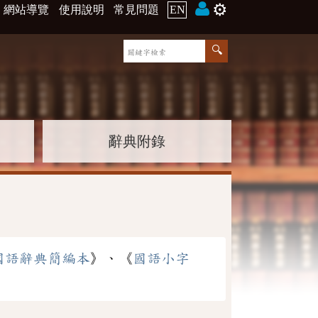
⚙️
網站導覽
使用說明
常見問題
EN
辭典附錄
國語辭典簡編本
》、《
國語小字