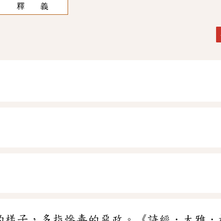
釋 義
的樣子，多指慘毒的惡政。《詩經．大雅．