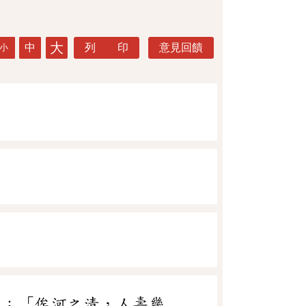
大
中
列 印
意見回饋
小
》：「俟河之清，人壽幾