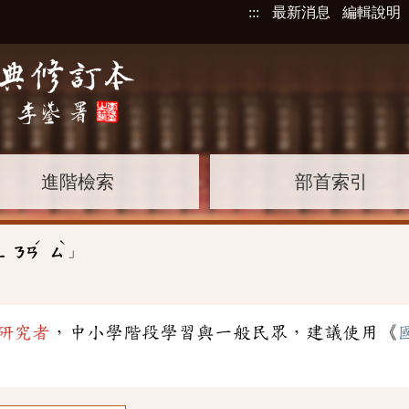
:::
最新消息
編輯說明
進階檢索
部首索引
ˊ
ˋ
」
ㄥ
ㄋㄢ
ㄙ
研究者
，中小學階段學習與一般民眾，建議使用《