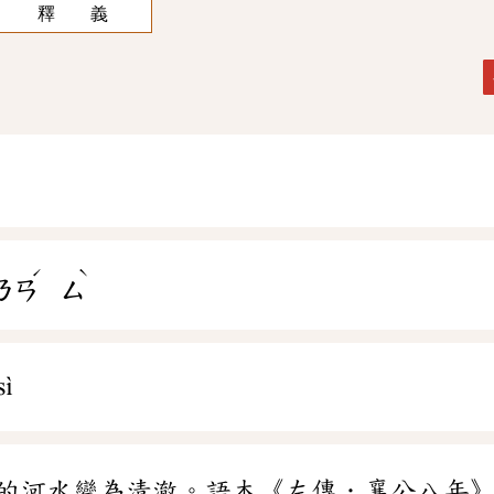
釋 義
ˊ
ˋ
ㄋㄢ
ㄙ
sì
的河水變為清澈。語本《左傳．襄公八年