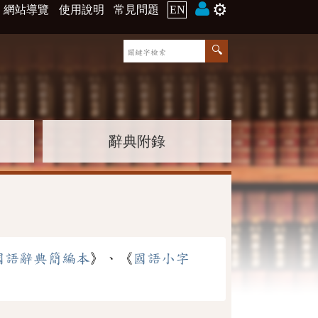
⚙️
網站導覽
使用說明
常見問題
EN
辭典附錄
國語辭典簡編本
》、《
國語小字