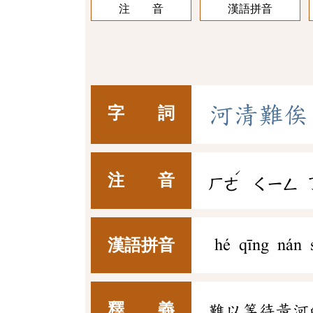
注 音
漢語拼音
河
清
難
俟
字 詞
ˊ
注 音
ㄏㄜ
ㄑㄧㄥ
漢語拼音
hé qīng nán 
釋 義
難以等待黃河