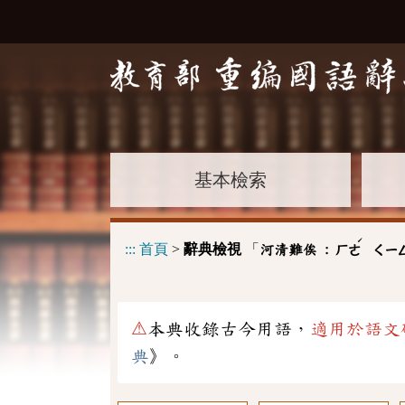
基本檢索
ˊ
:::
首頁
>
辭典檢視
「
河清難俟 :
ㄏㄜ
ㄑㄧ
⚠
本典收錄古今用語，
適用於語文
典
》。