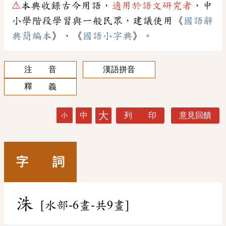
⚠
本典收錄古今用語，
適用於語文研究者
，中
小學階段學習與一般民眾，建議使用《
國語辭
典簡編本
》、《
國語小字典
》。
注 音
漢語拼音
釋 義
大
中
列 印
意見回饋
小
字 詞
洙
[水部-6畫-共9畫]