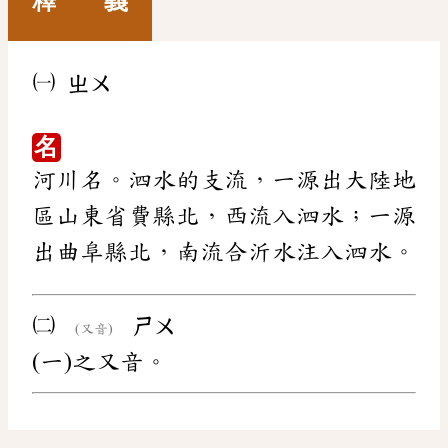
釋 義
㈠
ㄓㄨ
名
河川名。泗水的支流，一源出大陸地
區山東省費縣北，西流入泗水；一源
出曲阜縣北，南流合沂水注入泗水。
㈡
ㄕㄨ
(又音)
(一)之又音。