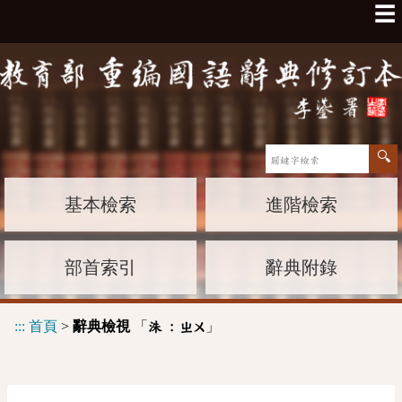
☰
基本檢索
進階檢索
部首索引
辭典附錄
:::
首頁
>
辭典檢視
「
」
洙 :
ㄓㄨ