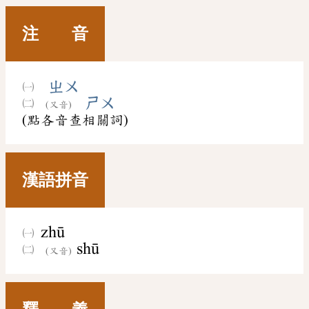
注 音
ㄓㄨ
ㄕㄨ
(又音)
(點各音查相關詞)
漢語拼音
zhū
shū
(又音)