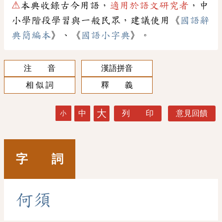
⚠
本典收錄古今用語，
適用於語文研究者
，中
小學階段學習與一般民眾，建議使用《
國語辭
典簡編本
》、《
國語小字典
》。
注 音
漢語拼音
相 似 詞
釋 義
大
中
列 印
意見回饋
小
字 詞
何
須