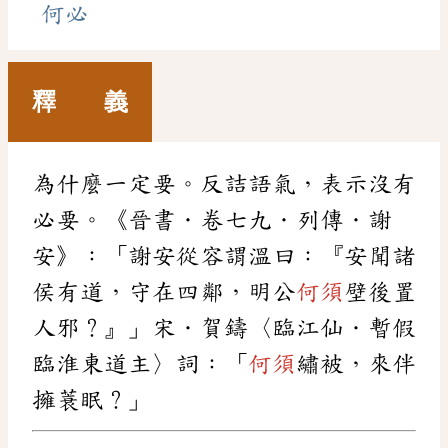
何必
釋 義
為什麼一定要。反詰語氣，表示沒有
必要。《晉書．卷七九．列傳．謝
安》：「謝安從容謂溫曰：『安聞諸
侯有道，守在四鄰，明公
何須
壁後置
人邪？』」宋．賀鑄〈臨江仙．暫假
臨淮東道主〉詞：「
何須
繡被，來伴
擁蓑眠？」