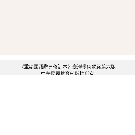
《重編國語辭典修訂本》臺灣學術網路第六版
中華民國教育部版權所有
:::
個資法及隱私聲明
|
辭典公眾授權網
|
意見交流
|
網網相連
三峽總院區地址：新北市三峽區三樹路2號、
︿
臺北院區地址：臺北市大安區和平東路一段179號、
臺中院區地址：臺中市豐原區師範街67號
電話總機：(02)7740-7890、
傳真：(02)7740-7064、
TANet VoIP：9009-7890