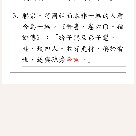
聯宗，將同姓而本非一族的人聯
合為一族。《晉書．卷六〇．孫
旂傳》：「旂子弼及弟子髦、
輔、琰四人，並有吏材，稱於當
世，遂與孫秀
合族
。」