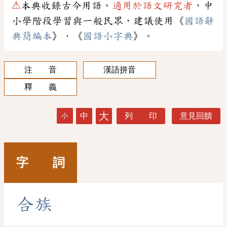
⚠
本典收錄古今用語，
適用於語文研究者
，中
小學階段學習與一般民眾，建議使用《
國語辭
典簡編本
》、《
國語小字典
》。
注 音
漢語拼音
釋 義
大
中
列 印
意見回饋
小
字 詞
合
族