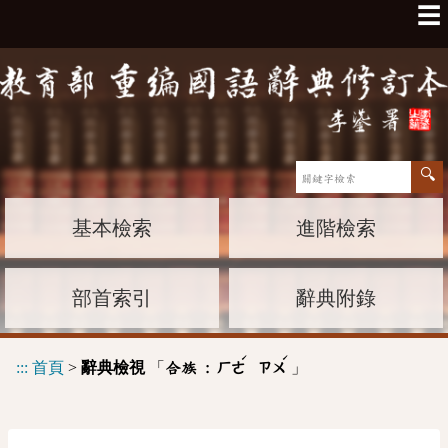
☰
基本檢索
進階檢索
部首索引
辭典附錄
ˊ
ˊ
:::
首頁
>
辭典檢視
「
」
合族 :
ㄏㄜ
ㄗㄨ