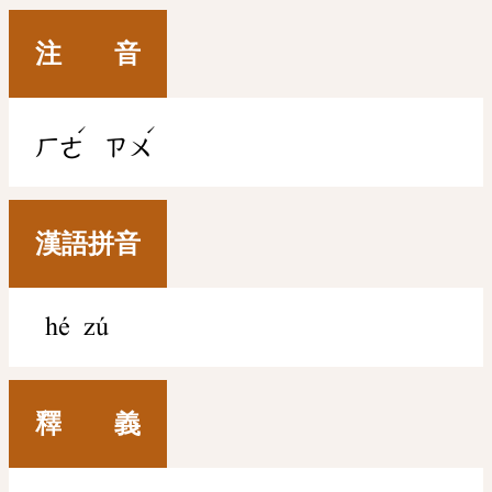
注 音
ˊ
ˊ
ㄏㄜ
ㄗㄨ
漢語拼音
hé zú
釋 義