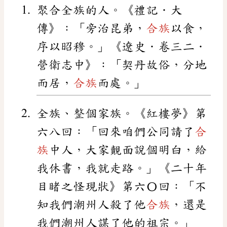
聚合全族的人。《禮記．大
傳》：「旁治昆弟，
合族
以食，
序以昭穆。」《遼史．卷三二．
營衛志中》：「契丹故俗，分地
而居，
合族
而處。」
全族、整個家族。《紅樓夢》第
六八回：「回來咱們公同請了
合
族
中人，大家覿面說個明白，給
我休書，我就走路。」《二十年
目睹之怪現狀》第六〇回：「不
知我們潮州人殺了他
合族
，還是
我們潮州人謀了他的祖宗。」