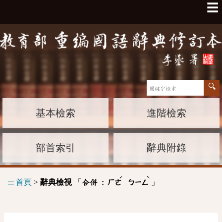
☰
基本檢索
進階檢索
部首索引
辭典附錄
ˊ
ˋ
:::
首頁
>
辭典檢視
「
」
合併 :
ㄏㄜ
ㄅㄧㄥ