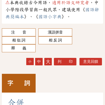
⚠
本典收錄古今用語，
適用於語文研究者
，中
小學階段學習與一般民眾，建議使用《
國語辭
典簡編本
》、《
國語小字典
》。
注 音
漢語拼音
相 似 詞
相 反 詞
釋 義
大
中
列 印
意見回饋
小
字 詞
合
併