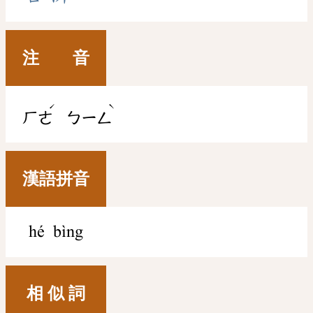
注 音
ˊ
ˋ
ㄏㄜ
ㄅㄧㄥ
漢語拼音
hé bìng
相 似 詞