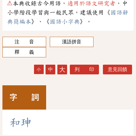
⚠
本典收錄古今用語，
適用於語文研究者
，中
小學階段學習與一般民眾，建議使用《
國語辭
典簡編本
》、《
國語小字典
》。
注 音
漢語拼音
釋 義
大
中
列 印
意見回饋
小
字 詞
和
珅