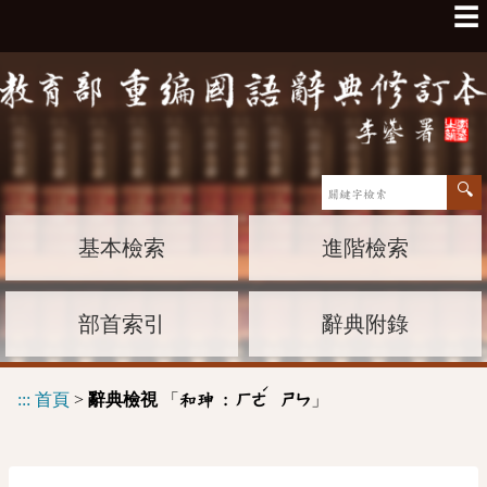
☰
基本檢索
進階檢索
部首索引
辭典附錄
ˊ
:::
首頁
>
辭典檢視
「
」
和珅 :
ㄏㄜ
ㄕㄣ