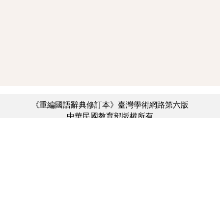
《重編國語辭典修訂本》臺灣學術網路第六版
中華民國教育部版權所有
:::
個資法及隱私聲明
|
辭典公眾授權網
|
意見交流
|
網網相連
三峽總院區地址：新北市三峽區三樹路2號、
︿
臺北院區地址：臺北市大安區和平東路一段179號、
臺中院區地址：臺中市豐原區師範街67號
電話總機：(02)7740-7890、
傳真：(02)7740-7064、
TANet VoIP：9009-7890