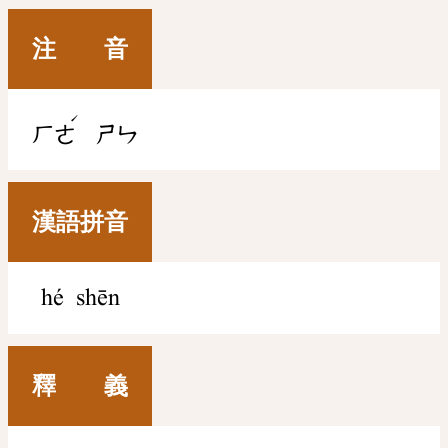
注 音
ˊ
ㄏㄜ
ㄕㄣ
漢語拼音
hé shēn
釋 義