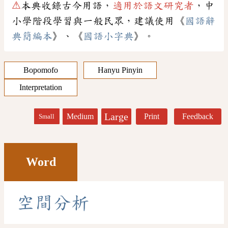
⚠
本典收錄古今用語，
適用於語文研究者
，中
小學階段學習與一般民眾，建議使用《
國語辭
典簡編本
》、《
國語小字典
》。
Bopomofo
Hanyu Pinyin
Interpretation
Large
Medium
Print
Feedback
Small
Word
空
間
分
析