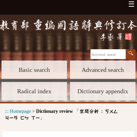
☰
Basic search
Advanced search
Radical index
Dictionary appendix
:::
Homepage
>
Dictionary review
「
空間分析 :
ㄎㄨㄥ
」
ㄐㄧㄢ
ㄈㄣ
ㄒㄧ