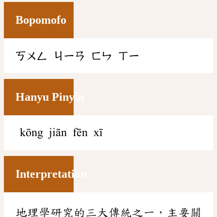
Bopomofo
ㄎㄨㄥ
ㄐㄧㄢ
ㄈㄣ
ㄒㄧ
Hanyu Pinyin
kōng jiān fēn xī
Interpretation
地理學研究的三大傳統之一，主要關