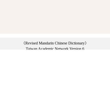
《Revised Mandarin Chinese Dictionary》
Taiwan Academic Network Version 6
©2021 Ministry of Education, R.O.C. All rights reserved.
︿
:::
Privacy statement
|
Dictionary network
|
Opinion exchange
|
Network Links
Headquarters: No. 2, Sanshu Rd., Sanxia Dist., New Taipei City 23703, Taiwan
(R.O.C.)、
Taipei Branch: No. 179, Sec. 1, Heping E. Rd., Daan Dist., Taipei City 10644,
Taiwan (R.O.C.)、