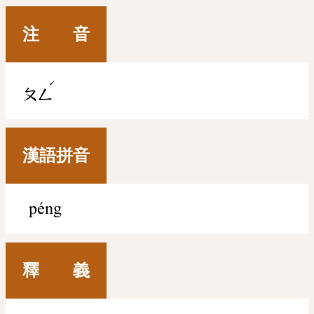
注 音
ˊ
ㄆㄥ
漢語拼音
péng
釋 義