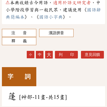
⚠
本典收錄古今用語，
適用於語文研究者
，中
小學階段學習與一般民眾，建議使用《
國語辭
典簡編本
》、《
國語小字典
》。
注 音
漢語拼音
釋 義
大
中
列 印
意見回饋
小
字 詞
蓬
[艸部-11畫-共15畫]