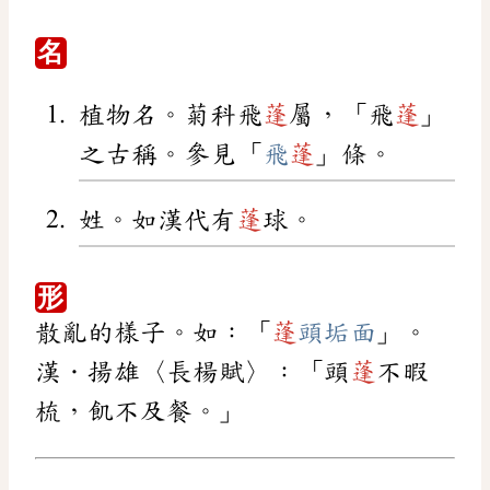
名
植物名。菊科飛
蓬
屬，「飛
蓬
」
之古稱。參見「
飛
蓬
」條。
姓。如漢代有
蓬
球。
形
散亂的樣子。如：「
蓬
頭垢面
」。
漢．揚雄〈長楊賦〉：「頭
蓬
不暇
梳，飢不及餐。」