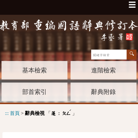
☰
基本檢索
進階檢索
部首索引
辭典附錄
ˊ
:::
首頁
>
辭典檢視
「
」
蓬 :
ㄆㄥ