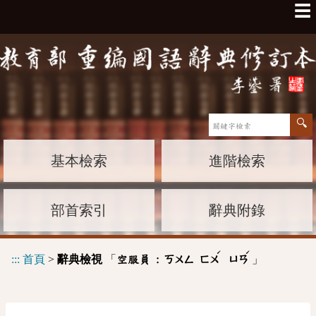
☰
基本檢索
進階檢索
部首索引
辭典附錄
ˊ
ˊ
:::
首頁
>
辭典檢視
「
」
空服員 :
ㄎㄨㄥ
ㄈㄨ
ㄩㄢ