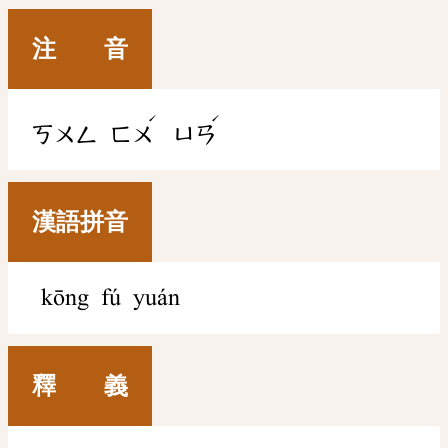
注 音
ˊ
ˊ
ㄎㄨㄥ
ㄈㄨ
ㄩㄢ
漢語拼音
kōng fú yuán
釋 義