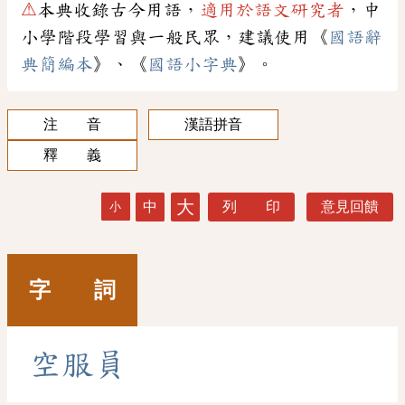
⚠
本典收錄古今用語，
適用於語文研究者
，中
小學階段學習與一般民眾，建議使用《
國語辭
典簡編本
》、《
國語小字典
》。
注 音
漢語拼音
釋 義
大
中
列 印
意見回饋
小
字 詞
空
服
員