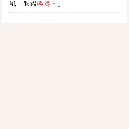
峨，胸襟
曠達
。」