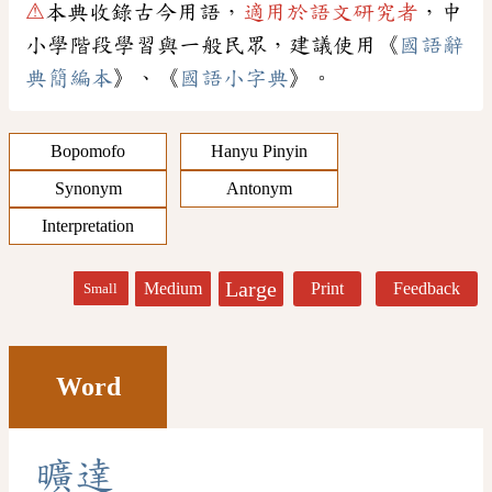
⚠
本典收錄古今用語，
適用於語文研究者
，中
小學階段學習與一般民眾，建議使用《
國語辭
典簡編本
》、《
國語小字典
》。
Bopomofo
Hanyu Pinyin
Synonym
Antonym
Interpretation
Large
Medium
Print
Feedback
Small
Word
曠
達