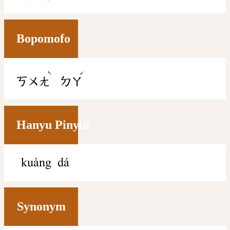
Bopomofo
ˋ
ˊ
ㄎㄨㄤ
ㄉㄚ
Hanyu Pinyin
kuàng dá
Synonym