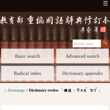
☰
Basic search
Advanced search
Radical index
Dictionary appendix
ˋ
ˊ
:::
Homepage
>
Dictionary review
「
」
曠達 :
ㄎㄨㄤ
ㄉㄚ