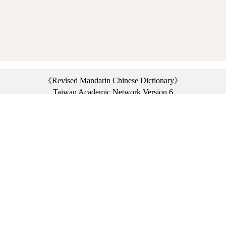
《Revised Mandarin Chinese Dictionary》
Taiwan Academic Network Version 6
©2021 Ministry of Education, R.O.C. All rights reserved.
︿
:::
Privacy statement
|
Dictionary network
|
Opinion exchange
|
Network Links
Headquarters: No. 2, Sanshu Rd., Sanxia Dist., New Taipei City 23703, Taiwan
(R.O.C.)、
Taipei Branch: No. 179, Sec. 1, Heping E. Rd., Daan Dist., Taipei City 10644,
Taiwan (R.O.C.)、