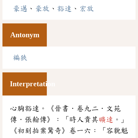
豪邁
、
豪放
、
豁達
、
宏放
Antonym
褊狹
Interpretation
心胸豁達。《晉書．卷九二．文苑
傳．張翰傳》：「時人貴其
曠達
。」
《初刻拍案驚奇》卷一六：「容貌魁