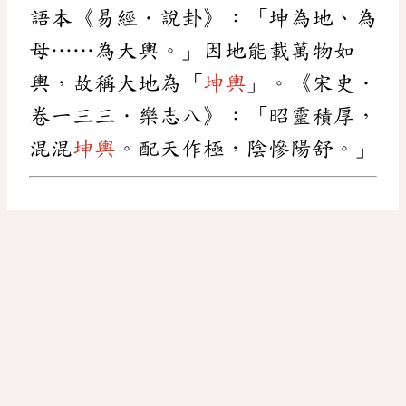
語本《易經．說卦》：「坤為地、為
母……為大輿。」因地能載萬物如
輿，故稱大地為「
坤輿
」。《宋史．
卷一三三．樂志八》：「昭靈積厚，
混混
坤輿
。配天作極，陰慘陽舒。」