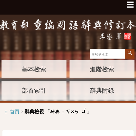
☰
基本檢索
進階檢索
部首索引
辭典附錄
ˊ
:::
首頁
>
辭典檢視
「
」
坤輿 :
ㄎㄨㄣ
ㄩ