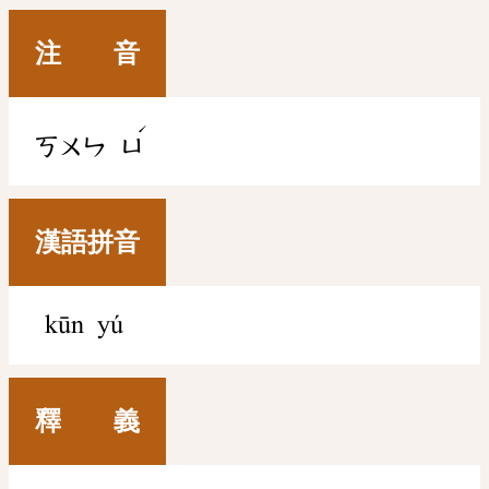
注 音
ˊ
ㄎㄨㄣ
ㄩ
漢語拼音
kūn yú
釋 義