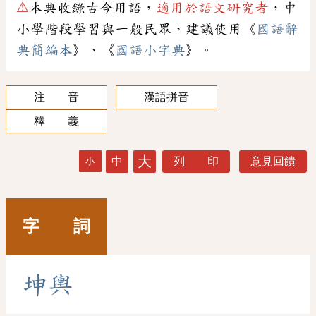
⚠
本典收錄古今用語，
適用於語文研究者
，中
小學階段學習與一般民眾，建議使用《
國語辭
典簡編本
》、《
國語小字典
》。
注 音
漢語拼音
釋 義
大
中
列 印
意見回饋
小
字 詞
坤
輿