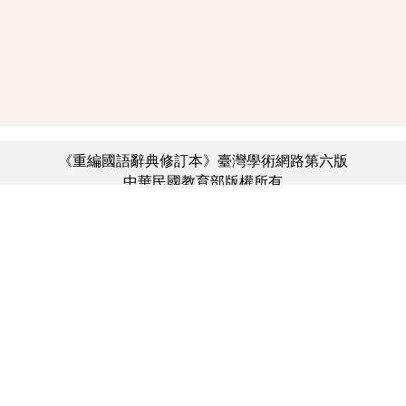
《重編國語辭典修訂本》臺灣學術網路第六版
中華民國教育部版權所有
:::
個資法及隱私聲明
|
辭典公眾授權網
|
意見交流
|
網網相連
三峽總院區地址：新北市三峽區三樹路2號、
︿
臺北院區地址：臺北市大安區和平東路一段179號、
臺中院區地址：臺中市豐原區師範街67號
電話總機：(02)7740-7890、
傳真：(02)7740-7064、
TANet VoIP：9009-7890
線上人數: 2702