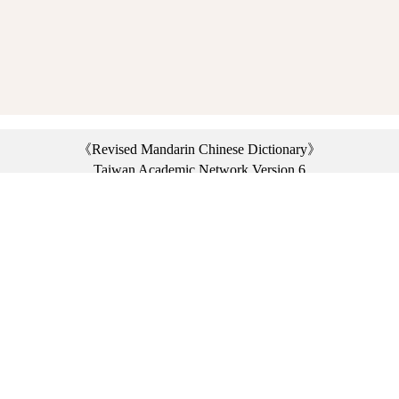
《Revised Mandarin Chinese Dictionary》
Taiwan Academic Network Version 6
©2021 Ministry of Education, R.O.C. All rights reserved.
︿
:::
Privacy statement
|
Dictionary network
|
Opinion exchange
|
Network Links
Headquarters: No. 2, Sanshu Rd., Sanxia Dist., New Taipei City 23703, Taiwan
(R.O.C.)、
Taipei Branch: No. 179, Sec. 1, Heping E. Rd., Daan Dist., Taipei City 10644,
Taiwan (R.O.C.)、