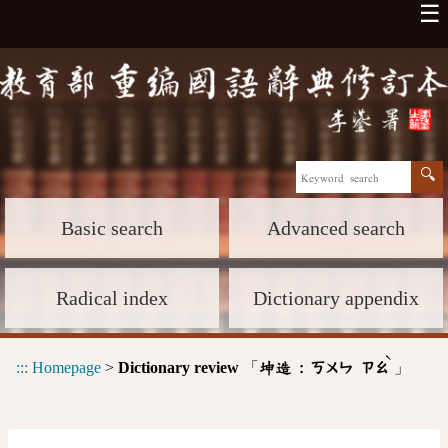
☰
Basic search
Advanced search
Radical index
Dictionary appendix
ˋ
:::
Homepage
>
Dictionary review
「
」
坤造 :
ㄎㄨㄣ
ㄗㄠ