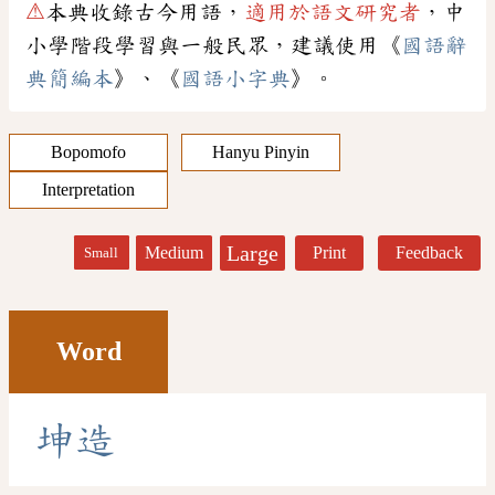
⚠
本典收錄古今用語，
適用於語文研究者
，中
小學階段學習與一般民眾，建議使用《
國語辭
典簡編本
》、《
國語小字典
》。
Bopomofo
Hanyu Pinyin
Interpretation
Large
Medium
Print
Feedback
Small
Word
坤
造