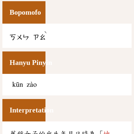
Bopomofo
ˋ
ㄎㄨㄣ
ㄗㄠ
Hanyu Pinyin
kūn zào
Interpretation
舊稱女子的出生年月日時為「
坤