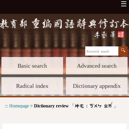
☰
Basic search
Advanced search
Radical index
Dictionary appendix
ˊ
:::
Homepage
>
Dictionary review
「
」
坤宅 :
ㄎㄨㄣ
ㄓㄞ