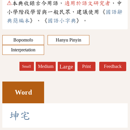
⚠
本典收錄古今用語，
適用於語文研究者
，中
小學階段學習與一般民眾，建議使用《
國語辭
典簡編本
》、《
國語小字典
》。
Bopomofo
Hanyu Pinyin
Interpretation
Large
Medium
Print
Feedback
Small
Word
坤
宅