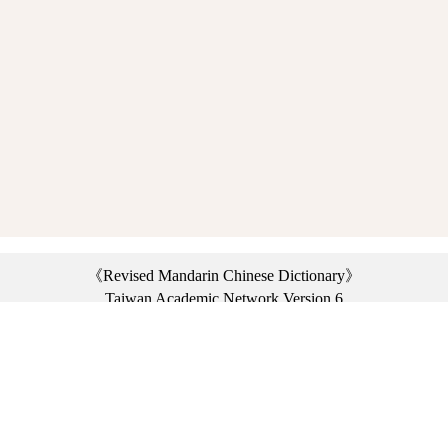
《Revised Mandarin Chinese Dictionary》
Taiwan Academic Network Version 6
©2021 Ministry of Education, R.O.C. All rights reserved.