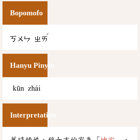
Bopomofo
ˊ
ㄎㄨㄣ
ㄓㄞ
Hanyu Pinyin
kūn zhái
Interpretation
舊時締婚，稱女方的家為「
坤宅
」，