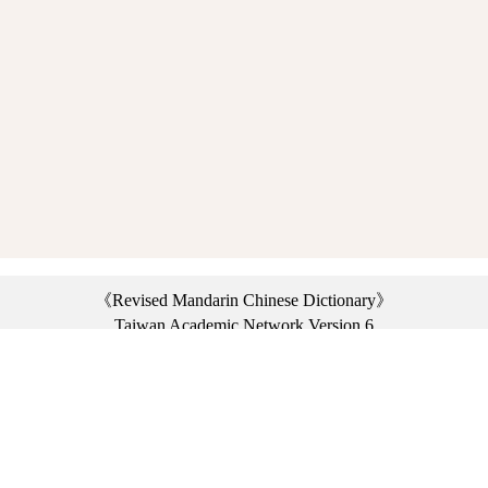
《Revised Mandarin Chinese Dictionary》
Taiwan Academic Network Version 6
©2021 Ministry of Education, R.O.C. All rights reserved.