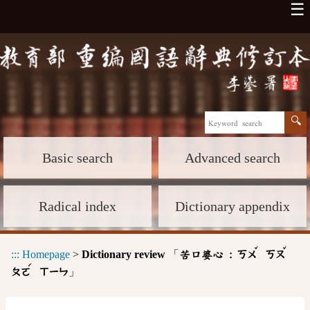
☰
Basic search
Advanced search
Radical index
Dictionary appendix
ˇ
ˇ
:::
Homepage
>
Dictionary review
「
苦口婆心 :
ㄎㄨ
ㄎㄡ
ˊ
」
ㄆㄛ
ㄒㄧㄣ