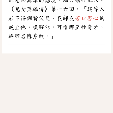
《兒女英雄傳》第一六回：「這等人
若不得個賢父兄、良師友
苦口婆心
的
成全他，喚醒他，可惜那至性奇才，
終歸名隳身敗。」