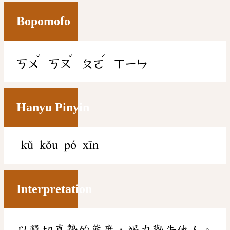
Bopomofo
ˇ
ˇ
ˊ
ㄎㄨ
ㄎㄡ
ㄆㄛ
ㄒㄧㄣ
Hanyu Pinyin
kǔ kǒu pó xīn
Interpretation
以懇切真摯的態度，竭力勸告他人。