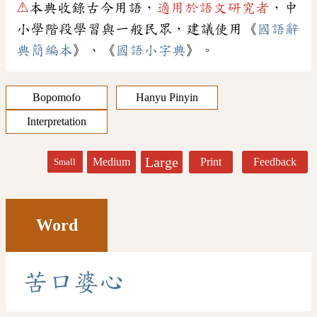
⚠
本典收錄古今用語，
適用於語文研究者
，中
小學階段學習與一般民眾，建議使用《
國語辭
典簡編本
》、《
國語小字典
》。
Bopomofo
Hanyu Pinyin
Interpretation
Large
Medium
Print
Feedback
Small
Word
苦
口
婆
心