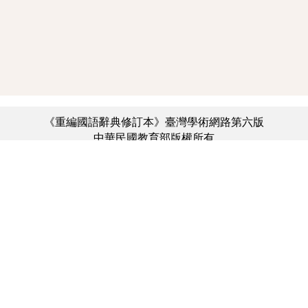
《重編國語辭典修訂本》臺灣學術網路第六版
中華民國教育部版權所有
:::
個資法及隱私聲明
|
辭典公眾授權網
|
意見交流
|
網網相連
三峽總院區地址：新北市三峽區三樹路2號、
︿
臺北院區地址：臺北市大安區和平東路一段179號、
臺中院區地址：臺中市豐原區師範街67號
電話總機：(02)7740-7890、
傳真：(02)7740-7064、
TANet VoIP：9009-7890
線上人數: 2608