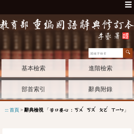
☰
基本檢索
進階檢索
部首索引
辭典附錄
ˇ
ˇ
ˊ
:::
首頁
>
辭典檢視
「
」
苦口婆心 :
ㄎㄨ
ㄎㄡ
ㄆㄛ
ㄒㄧㄣ