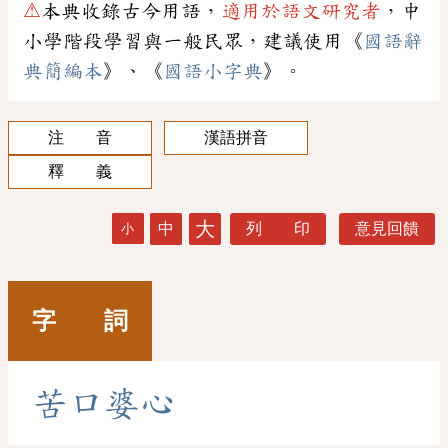
⚠
本典收錄古今用語，
適用於語文研究者
，中
小學階段學習與一般民眾，建議使用《
國語辭
典簡編本
》、《
國語小字典
》。
注 音
漢語拼音
釋 義
大
中
列 印
意見回饋
小
字 詞
苦
口
婆
心