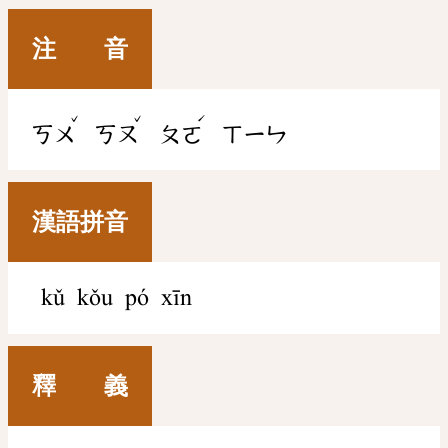
注 音
ˇ
ˇ
ˊ
ㄎㄨ
ㄎㄡ
ㄆㄛ
ㄒㄧㄣ
漢語拼音
kǔ kǒu pó xīn
釋 義