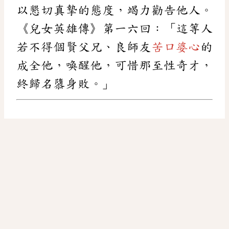
以懇切真摯的態度，竭力勸告他人。
《兒女英雄傳》第一六回：「這等人
若不得個賢父兄、良師友
苦口婆心
的
成全他，喚醒他，可惜那至性奇才，
終歸名隳身敗。」