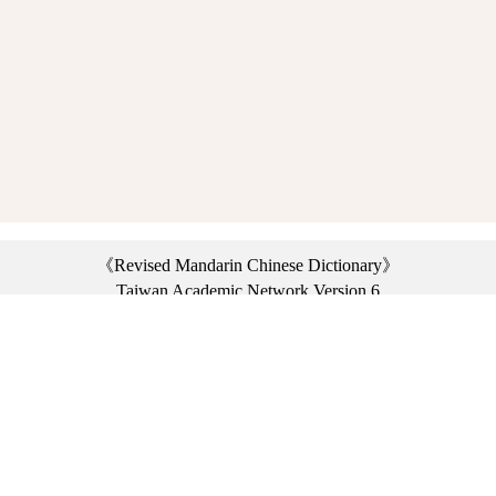
《Revised Mandarin Chinese Dictionary》
Taiwan Academic Network Version 6
©2021 Ministry of Education, R.O.C. All rights reserved.
︿
:::
Privacy statement
|
Dictionary network
|
Opinion exchange
|
Network Links