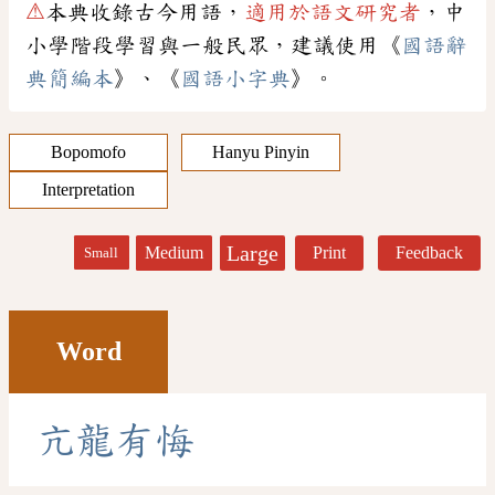
⚠
本典收錄古今用語，
適用於語文研究者
，中
小學階段學習與一般民眾，建議使用《
國語辭
典簡編本
》、《
國語小字典
》。
Bopomofo
Hanyu Pinyin
Interpretation
Large
Medium
Print
Feedback
Small
Word
亢
龍
有
悔