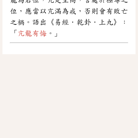
位，應當以亢滿為戒，否則會有敗亡
之禍。語出《易經．乾卦．上九》：
「
亢龍有悔
。」