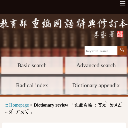
☰
Basic search
Advanced search
Radical index
Dictionary appendix
ˋ
ˊ
:::
Homepage
>
Dictionary review
「
亢龍有悔 :
ㄎㄤ
ㄌㄨㄥ
ˇ
ˇ
」
ㄧㄡ
ㄏㄨㄟ