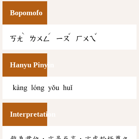
Bopomofo
ˋ
ˊ
ˇ
ˇ
ㄎㄤ
ㄌㄨㄥ
ㄧㄡ
ㄏㄨㄟ
Hanyu Pinyin
kàng lóng yǒu huǐ
Interpretation
龍為君位，亢是至高，言處於極尊之