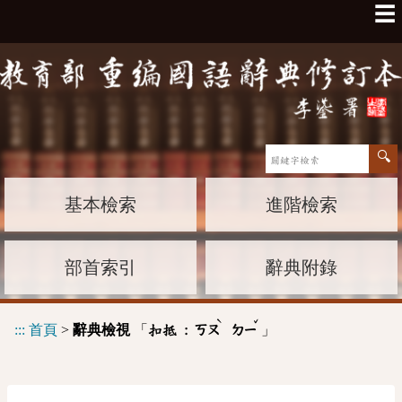
☰
基本檢索
進階檢索
部首索引
辭典附錄
ˋ
ˇ
:::
首頁
>
辭典檢視
「
」
扣抵 :
ㄎㄡ
ㄉㄧ