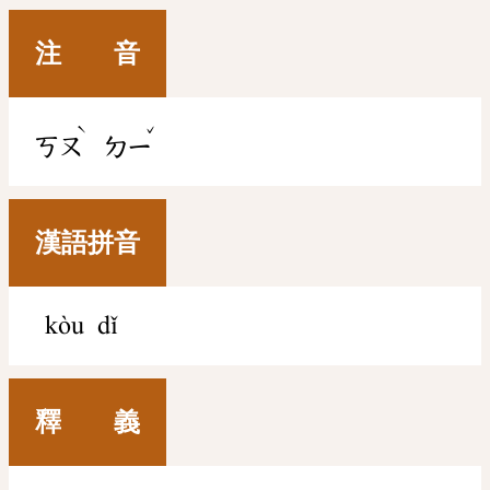
注 音
ˋ
ˇ
ㄎㄡ
ㄉㄧ
漢語拼音
kòu dǐ
釋 義