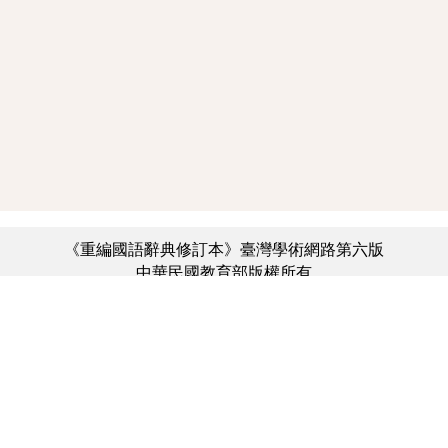
《重編國語辭典修訂本》臺灣學術網路第六版
中華民國教育部版權所有
:::
個資法及隱私聲明
|
辭典公眾授權網
|
意見交流
|
網網相連
三峽總院區地址：新北市三峽區三樹路2號、
︿
臺北院區地址：臺北市大安區和平東路一段179號、