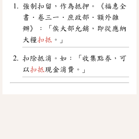
強制扣留，作為抵押。《福惠全
書．卷三一．庶政部．額外雜
辦》：「俟大部允銷，即從應納
大糧
扣抵
。」
扣除抵消。如：「收集點券，可
以
扣抵
現金消費。」