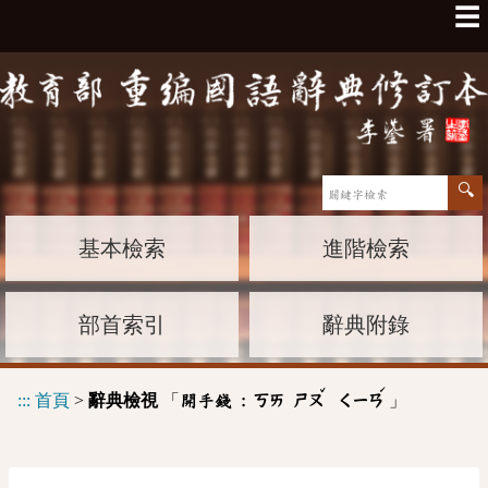
☰
基本檢索
進階檢索
部首索引
辭典附錄
ˇ
ˊ
:::
首頁
>
辭典檢視
「
」
開手錢 :
ㄎㄞ
ㄕㄡ
ㄑㄧㄢ