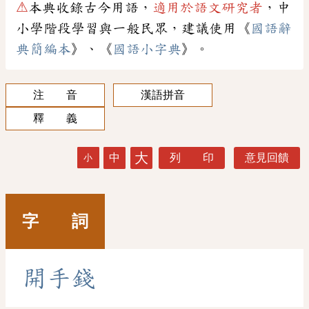
⚠
本典收錄古今用語，
適用於語文研究者
，中
小學階段學習與一般民眾，建議使用《
國語辭
典簡編本
》、《
國語小字典
》。
注 音
漢語拼音
釋 義
大
中
列 印
意見回饋
小
字 詞
開
手
錢