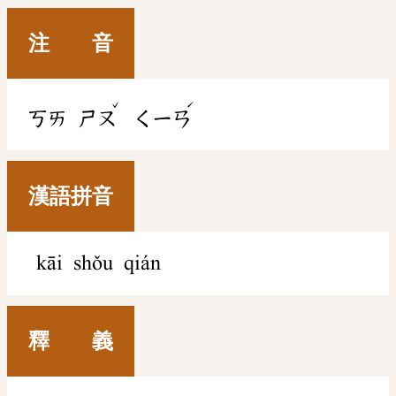
注 音
ˇ
ˊ
ㄎㄞ
ㄕㄡ
ㄑㄧㄢ
漢語拼音
kāi shǒu qián
釋 義