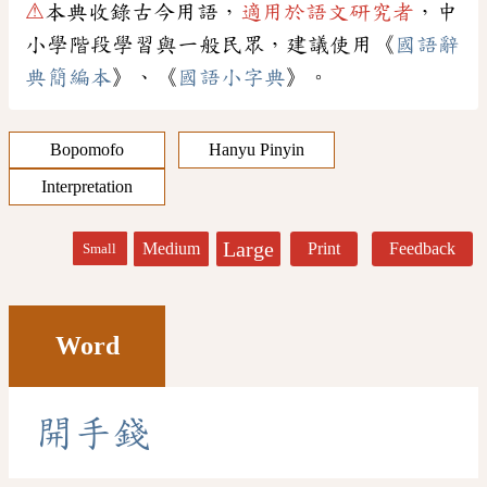
⚠
本典收錄古今用語，
適用於語文研究者
，中
小學階段學習與一般民眾，建議使用《
國語辭
典簡編本
》、《
國語小字典
》。
Bopomofo
Hanyu Pinyin
Interpretation
Large
Medium
Print
Feedback
Small
Word
開
手
錢