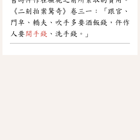
《二刻拍案驚奇》卷三一：「跟官、
門皁、轎夫、吹手多要酒飯錢，仵作
人要
開手錢
、洗手錢。」