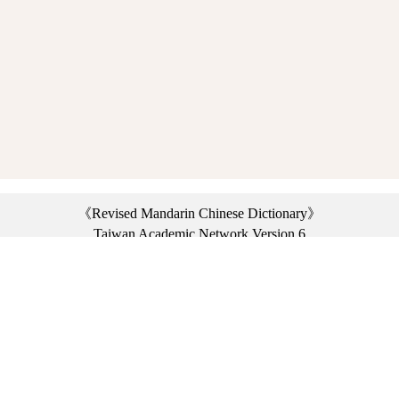
《Revised Mandarin Chinese Dictionary》
Taiwan Academic Network Version 6
©2021 Ministry of Education, R.O.C. All rights reserved.
︿
:::
Privacy statement
|
Dictionary network
|
Opinion exchange
|
Network Links