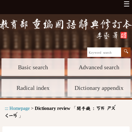
☰
Basic search
Advanced search
Radical index
Dictionary appendix
ˇ
:::
Homepage
>
Dictionary review
「
開手錢 :
ㄎㄞ
ㄕㄡ
ˊ
」
ㄑㄧㄢ