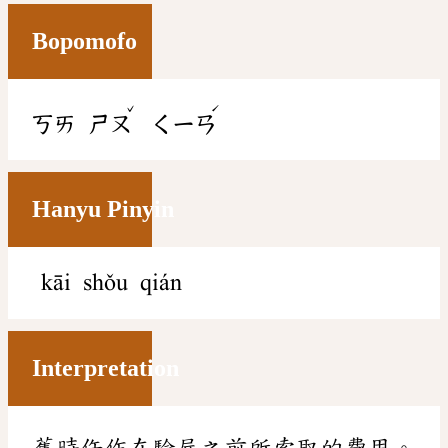
Bopomofo
ˇ
ˊ
ㄎㄞ
ㄕㄡ
ㄑㄧㄢ
Hanyu Pinyin
kāi shǒu qián
Interpretation
舊時仵作在驗屍之前所索取的費用。