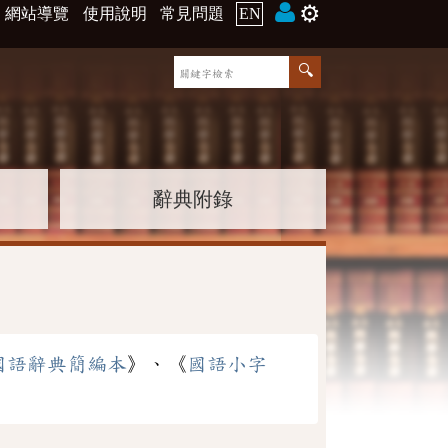
⚙️
網站導覽
使用說明
常見問題
EN
辭典附錄
國語辭典簡編本
》、《
國語小字