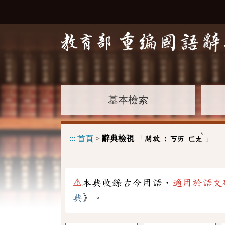
基本檢索
ˋ
:::
首頁
>
辭典檢視
「
」
開放 :
ㄎㄞ
ㄈㄤ
⚠
本典收錄古今用語，
適用於語文
典
》。