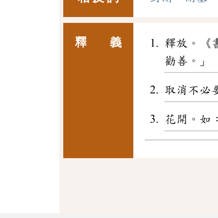
釋 義
釋放。《
勸善。」
取消不必
花開。如