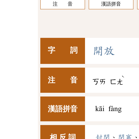
注 音
漢語拼音
開
放
字 詞
ˋ
注 音
ㄎㄞ
ㄈㄤ
漢語拼音
kāi fàng
相 反 詞
封閉
、
閉塞