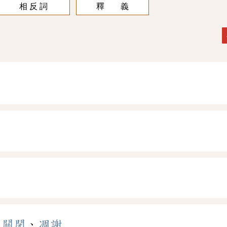
相 反 詞
釋 義
、
關閉
、
凋謝