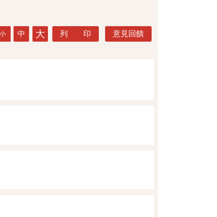
大
中
列 印
意見回饋
小