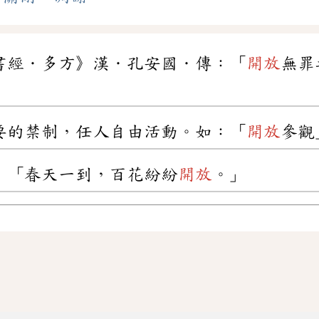
書經．多方》漢．孔安國．傳：「
開放
無罪
要的禁制，任人自由活動。如：「
開放
參觀
：「春天一到，百花紛紛
開放
。」