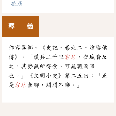
旅居
釋 義
作客異鄉。《史記．卷九二．淮陰侯
傳》：「漢兵二千里
客居
，齊城皆反
之，其勢無所得食，可無戰而降
也。」《文明小史》第二五回：「正
是
客居
無聊，悶悶不樂。」