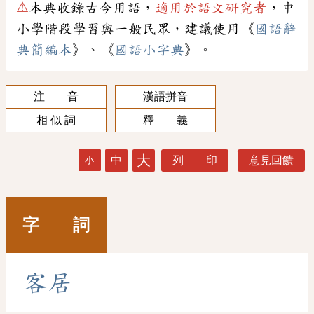
⚠
本典收錄古今用語，
適用於語文研究者
，中
小學階段學習與一般民眾，建議使用《
國語辭
典簡編本
》、《
國語小字典
》。
注 音
漢語拼音
相 似 詞
釋 義
大
中
列 印
意見回饋
小
字 詞
客
居