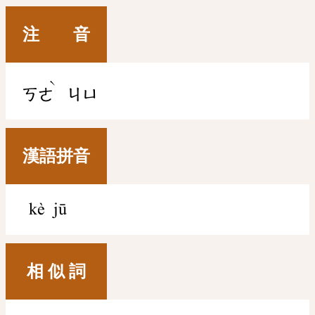
注 音
ˋ
ㄎㄜ
ㄐㄩ
漢語拼音
kè jū
相 似 詞