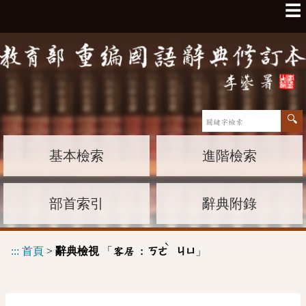
☰
基本檢索
進階檢索
部首索引
辭典附錄
ˋ
:::
首頁
>
辭典檢視
「
」
客居 :
ㄎㄜ
ㄐㄩ