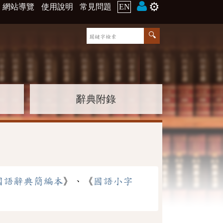
⚙️
網站導覽
使用說明
常見問題
EN
辭典附錄
國語辭典簡編本
》、《
國語小字