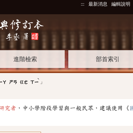
:::
最新消息
編輯說明
進階檢索
部首索引
ˋ
」
ㄧㄚ
ㄕㄢ
ㄍㄜ
ㄒㄧ
研究者
，中小學階段學習與一般民眾，建議使用《