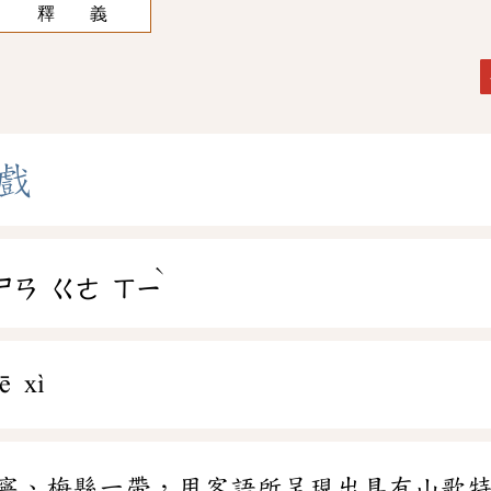
釋 義
戲
ˋ
ㄕㄢ
ㄍㄜ
ㄒㄧ
ē xì
寧、梅縣一帶，用客語所呈現出具有山歌