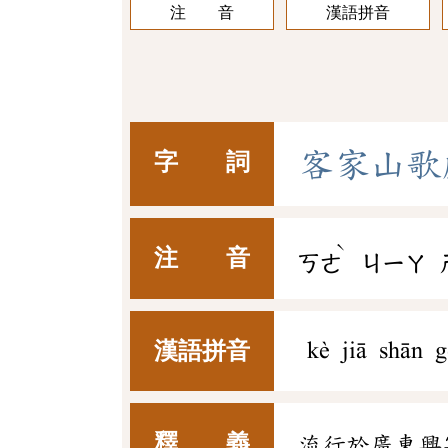
注 音
漢語拼音
客
家
山
歌
字 詞
ˋ
注 音
ㄎㄜ
ㄐㄧㄚ
漢語拼音
kè jiā shān g
釋 義
流行於廣東興