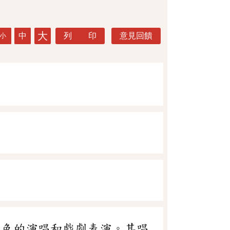
大
中
列 印
意見回饋
小
特色的演唱和戲劇表演。其唱