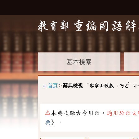
基本檢索
ˋ
:::
首頁
>
辭典檢視
「
客家山歌戲 :
ㄎㄜ
ㄐ
⚠
本典收錄古今用語，
適用於語文
典
》。