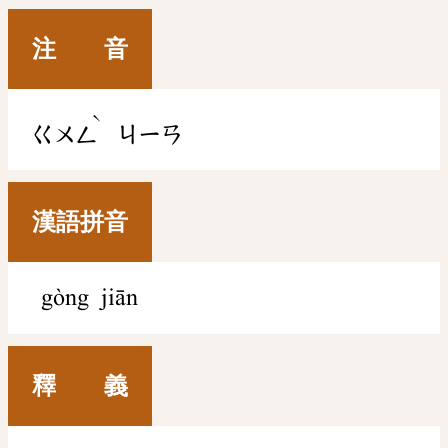
注 音
ˋ
ㄍㄨㄥ
ㄐㄧㄢ
漢語拼音
gòng jiān
釋 義