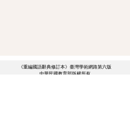
《重編國語辭典修訂本》臺灣學術網路第六版
中華民國教育部版權所有
:::
個資法及隱私聲明
|
辭典公眾授權網
|
意見交流
|
網網相連
三峽總院區地址：新北市三峽區三樹路2號、
︿
臺北院區地址：臺北市大安區和平東路一段179號、
臺中院區地址：臺中市豐原區師範街67號
電話總機：(02)7740-7890、