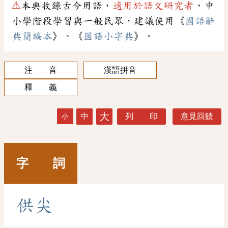
⚠
本典收錄古今用語，
適用於語文研究者
，中
小學階段學習與一般民眾，建議使用《
國語辭
典簡編本
》、《
國語小字典
》。
注 音
漢語拼音
釋 義
大
中
列 印
意見回饋
小
字 詞
供
尖