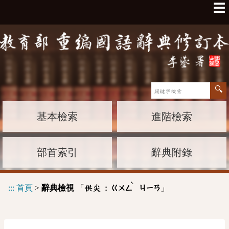
☰
基本檢索
進階檢索
部首索引
辭典附錄
ˋ
:::
首頁
>
辭典檢視
「
」
供尖 :
ㄍㄨㄥ
ㄐㄧㄢ