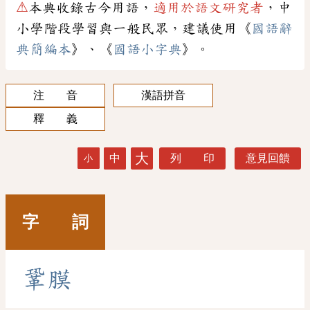
⚠
本典收錄古今用語，
適用於語文研究者
，中
小學階段學習與一般民眾，建議使用《
國語辭
典簡編本
》、《
國語小字典
》。
注 音
漢語拼音
釋 義
大
中
列 印
意見回饋
小
字 詞
鞏
膜