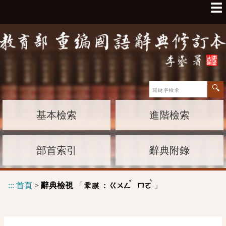
☰
基本檢索
進階檢索
部首索引
辭典附錄
ˇ
ˋ
:::
首頁
>
辭典檢視
「
」
鞏膜 :
ㄍㄨㄥ
ㄇㄛ