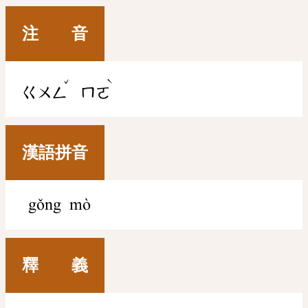
注 音
ˇ
ˋ
ㄍㄨㄥ
ㄇㄛ
漢語拼音
gǒng mò
釋 義