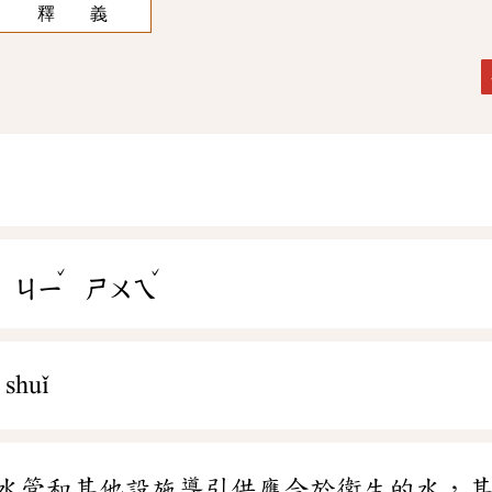
釋 義
ˇ
ˇ
ㄐㄧ
ㄕㄨㄟ
 shuǐ
水管和其他設施導引供應合於衛生的水，