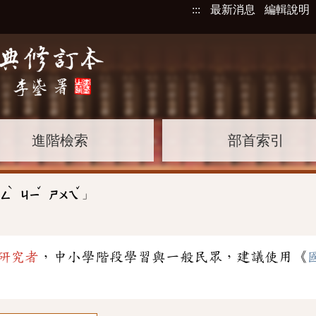
:::
最新消息
編輯說明
進階檢索
部首索引
ˋ
ˇ
ˇ
」
ㄨㄥ
ㄐㄧ
ㄕㄨㄟ
研究者
，中小學階段學習與一般民眾，建議使用《