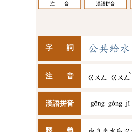
注 音
漢語拼音
公
共
給
水
字 詞
ˋ
注 音
ㄍㄨㄥ
ㄍㄨㄥ
漢語拼音
gōng gòng jǐ
釋 義
由自來水廠以