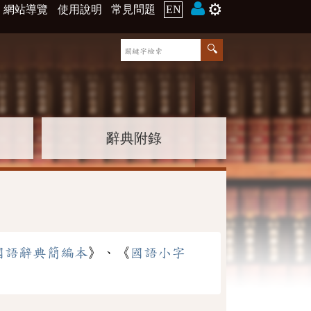
⚙️
網站導覽
使用說明
常見問題
EN
辭典附錄
國語辭典簡編本
》、《
國語小字