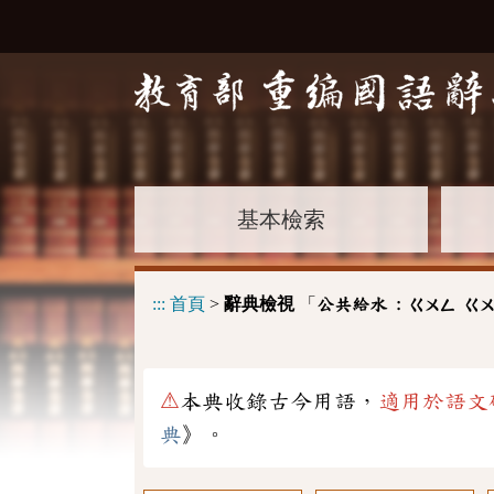
基本檢索
:::
首頁
>
辭典檢視
「
公共給水 :
ㄍㄨㄥ
ㄍ
⚠
本典收錄古今用語，
適用於語文
典
》。