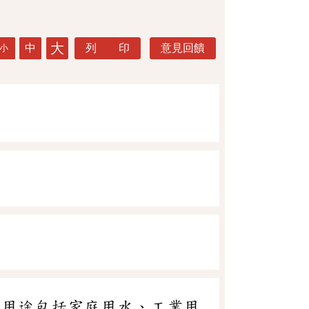
大
中
列 印
意見回饋
小
其用途包括家庭用水、工業用