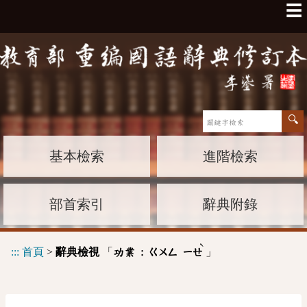
☰
基本檢索
進階檢索
部首索引
辭典附錄
ˋ
:::
首頁
>
辭典檢視
「
」
功業 :
ㄍㄨㄥ
ㄧㄝ