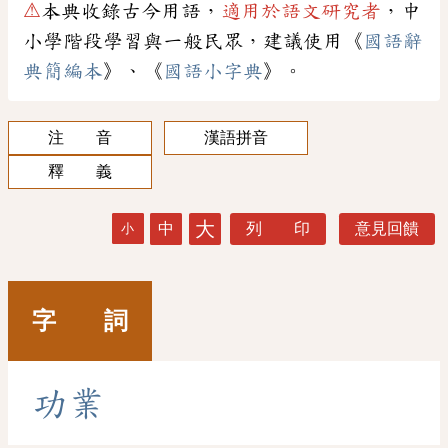
⚠
本典收錄古今用語，
適用於語文研究者
，中
小學階段學習與一般民眾，建議使用《
國語辭
典簡編本
》、《
國語小字典
》。
注 音
漢語拼音
釋 義
大
中
列 印
意見回饋
小
字 詞
功
業