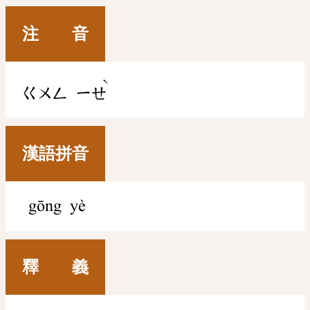
注 音
ˋ
ㄍㄨㄥ
ㄧㄝ
漢語拼音
gōng yè
釋 義