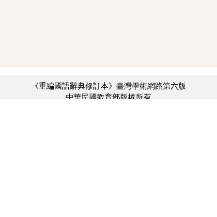
《重編國語辭典修訂本》臺灣學術網路第六版
中華民國教育部版權所有
:::
個資法及隱私聲明
|
辭典公眾授權網
|
意見交流
|
網網相連
三峽總院區地址：新北市三峽區三樹路2號、
︿
臺北院區地址：臺北市大安區和平東路一段179號、
臺中院區地址：臺中市豐原區師範街67號
電話總機：(02)7740-7890、
傳真：(02)7740-7064、
TANet VoIP：9009-7890
線上人數: 1823