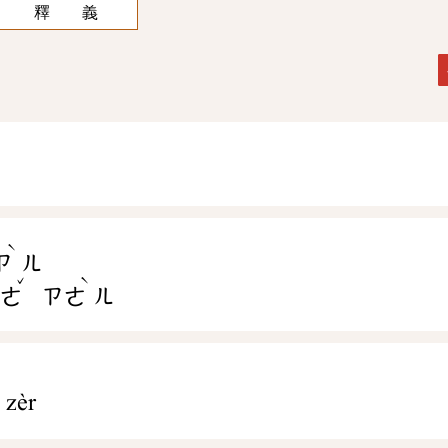
釋 義
ˋ
ㄗ
ㄦ
ˇ
ˋ
ㄔㄜ
ㄗㄜ
ㄦ
zèr