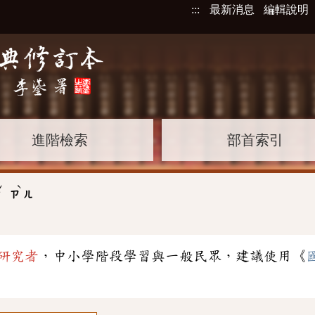
:::
最新消息
編輯說明
進階檢索
部首索引
ˇ
ˋ
ㄜ
ㄗ
ㄦ
研究者
，中小學階段學習與一般民眾，建議使用《