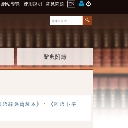
⚙️
網站導覽
使用說明
常見問題
EN
辭典附錄
國語辭典簡編本
》、《
國語小字