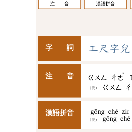
注 音
漢語拼音
工
尺
字
兒
字 詞
ˇ
注 音
ㄍㄨㄥ
ㄔㄜ
ㄍㄨㄥ
(變)
gōng chě zìr
漢語拼音
gōng chě 
(變)