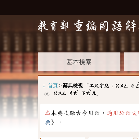
基本檢索
:::
首頁
>
辭典檢視
「
工尺字兒 :
ㄍㄨㄥ
ㄔ
ˇ
ˋ
」
ㄍㄨㄥ
ㄔㄜ
ㄗㄜ
ㄦ
(變)
⚠
本典收錄古今用語，
適用於語文
典
》。