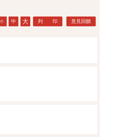
大
中
列 印
意見回饋
小