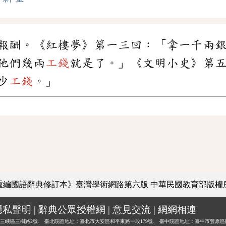
報酬。《紅樓夢》第一三回：「拿一千兩
他們幾兩
工錢
就是了。」《文明小史》第
少
工錢
。」
重編國語辭典修訂本》臺灣學術網路第六版
中華民國教育部版權
隱私聲明
|
辭典公眾授權網
|
意見交流
|
網網相連
三峽區三樹路2號、
臺北院區地址：臺北市大安區和平東路一段179號、
臺中院區地址：臺中市豐原區