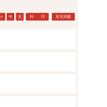
大
中
列 印
意見回饋
小