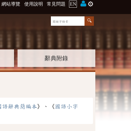
⚙️
網站導覽
使用說明
常見問題
EN
辭典附錄
國語辭典簡編本
》、《
國語小字