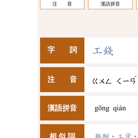
注 音
漢語拼音
工
錢
字 詞
ˊ
注 音
ㄍㄨㄥ
ㄑㄧㄢ
漢語拼音
gōng qián
相 似 詞
報酬
、
工資