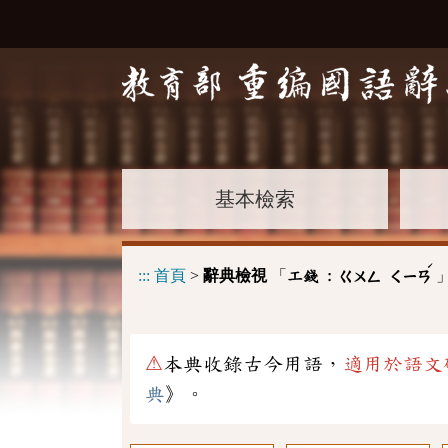
基本檢索
ˊ
:::
首頁
>
辭典檢視
「
工錢 :
ㄍㄨㄥ
ㄑㄧㄢ
⚠
本典收錄古今用語，
適用於語文
典
》。