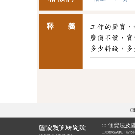
釋 義
工作的薪資、
麼價不價，賞
多少料錢，多
《
:::
個資法及
三峽總院區地址：新北市