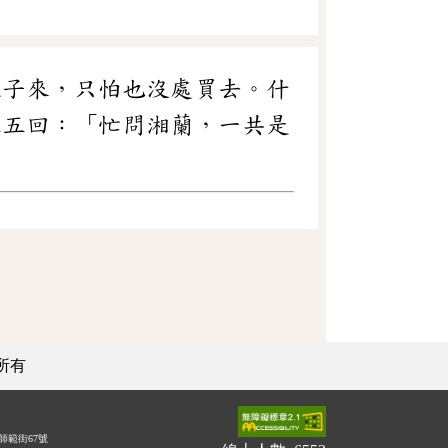
銀子來，只怕也沒處買去。什
五五回：「忙問湘蘭，一共是
所有
師範街67號