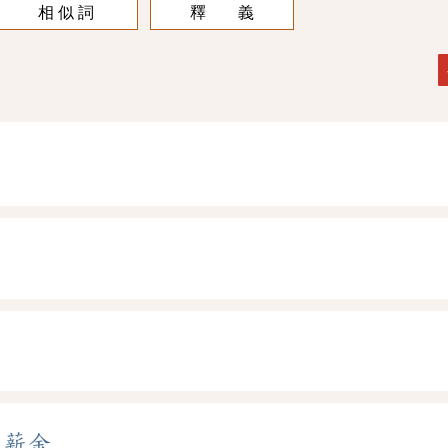
相 似 詞
釋 義
、
薪金