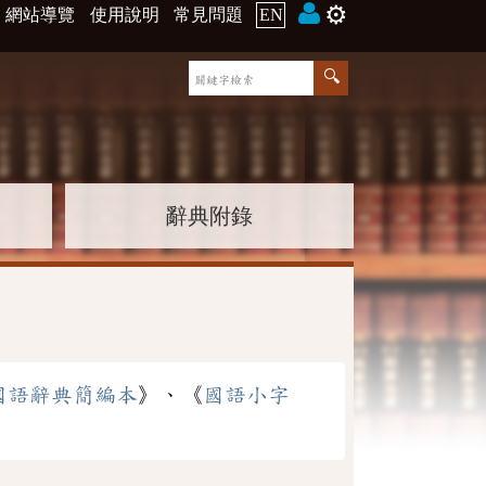
⚙️
網站導覽
使用說明
常見問題
EN
辭典附錄
國語辭典簡編本
》、《
國語小字