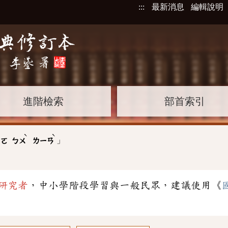
:::
最新消息
編輯說明
進階檢索
部首索引
ˋ
ˋ
」
ㄨㄛ
ㄅㄨ
ㄌㄧㄢ
研究者
，中小學階段學習與一般民眾，建議使用《