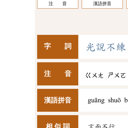
注 音
漢語拼音
光
說
不
練
字 詞
注 音
ㄍㄨㄤ
ㄕㄨㄛ
漢語拼音
guāng shuō b
相 似 詞
言而不行