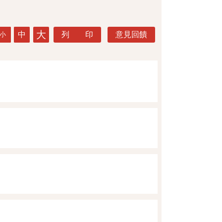
大
中
列 印
意見回饋
小