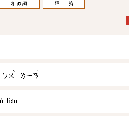
相 似 詞
釋 義
ˋ
ˋ
ㄅㄨ
ㄌㄧㄢ
ù liàn