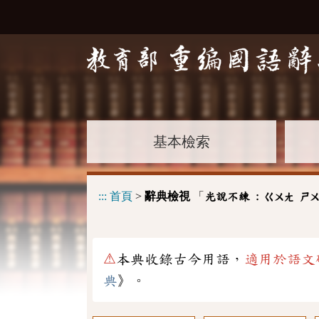
基本檢索
:::
首頁
>
辭典檢視
「
光說不練 :
ㄍㄨㄤ
ㄕ
⚠
本典收錄古今用語，
適用於語文
典
》。