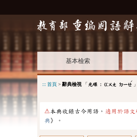
基本檢索
ˊ
:::
首頁
>
辭典檢視
「
光碟 :
ㄍㄨㄤ
ㄉㄧㄝ
⚠
本典收錄古今用語，
適用於語文
典
》。