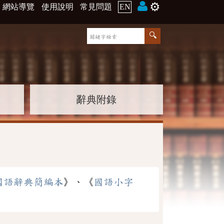
⚙️
網站導覽
使用說明
常見問題
EN
辭典附錄
國語辭典簡編本
》、《
國語小字