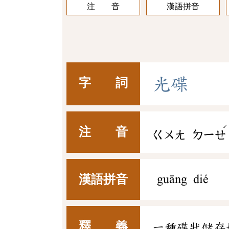
注 音
漢語拼音
光
碟
字 詞
ˊ
注 音
ㄍㄨㄤ
ㄉㄧㄝ
漢語拼音
guāng dié
釋 義
一種碟狀儲存