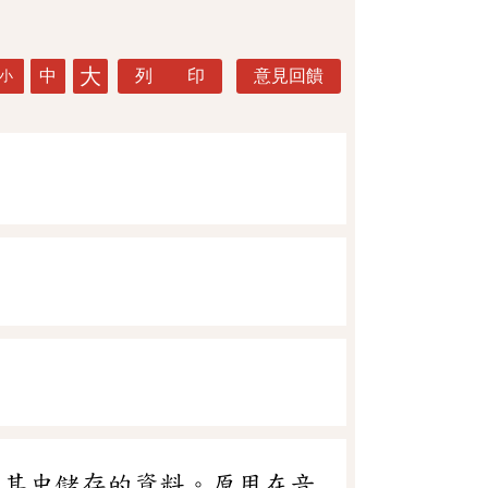
大
中
列 印
意見回饋
小
取其中儲存的資料。原用在音