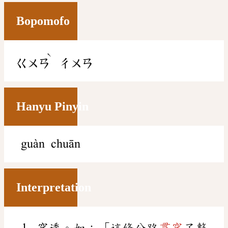
Bopomofo
ˋ
ㄍㄨㄢ
ㄔㄨㄢ
Hanyu Pinyin
guàn chuān
Interpretation
穿透。如：「這條公路
貫穿
了整