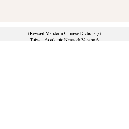
《Revised Mandarin Chinese Dictionary》
Taiwan Academic Network Version 6
©2021 Ministry of Education, R.O.C. All rights reserved.
︿
:::
Privacy statement
|
Dictionary network
|
Opinion exchange
|
Network Links
Headquarters: No. 2, Sanshu Rd., Sanxia Dist., New Taipei City 23703, Taiwan
(R.O.C.)、
Taipei Branch: No. 179, Sec. 1, Heping E. Rd., Daan Dist., Taipei City 10644,
Taiwan (R.O.C.)、
Taichung Branch Offices: No. 67, Shifan St., Fengyuan Dist., Taichung City 42081,
Taiwan (R.O.C.)
Telephone Switchboard：(02)7740-7890、
Fax：(02)7740-7064、