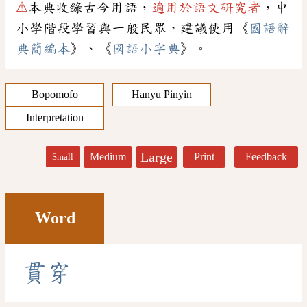
⚠
本典收錄古今用語，
適用於語文研究者
，中
小學階段學習與一般民眾，建議使用《
國語辭
典簡編本
》、《
國語小字典
》。
Bopomofo
Hanyu Pinyin
Interpretation
Large
Medium
Print
Feedback
Small
Word
貫
穿