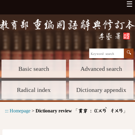
☰
Basic search
Advanced search
Radical index
Dictionary appendix
ˋ
:::
Homepage
>
Dictionary review
「
」
貫穿 :
ㄍㄨㄢ
ㄔㄨㄢ