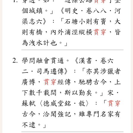
個城鎮。」《明史．卷八八．河
渠志六》：「石塘小則有竇，大
則有橋，內外浦涇縱橫
貫穿
，皆
為洩水計也。」
學問融會貫通。《漢書．卷六
二．司馬遷傳》：「亦其涉獵者
廣博，
貫穿
經傳，馳騁古今，上
下數千載間，斯以勤矣。」宋．
蘇軾〈德威堂銘．敘〉：「
貫穿
古今，洽聞強記，雖專門名家有
不逮。」