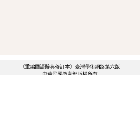
《重編國語辭典修訂本》臺灣學術網路第六版
中華民國教育部版權所有
:::
個資法及隱私聲明
|
辭典公眾授權網
|
意見交流
|
網網相連
三峽總院區地址：新北市三峽區三樹路2號、
︿
臺北院區地址：臺北市大安區和平東路一段179號、
臺中院區地址：臺中市豐原區師範街67號
電話總機：(02)7740-7890、
傳真：(02)7740-7064、
TANet VoIP：9009-7890