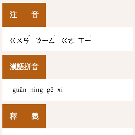
注 音
ˇ
ˊ
ˊ
ㄍㄨㄢ
ㄋㄧㄥ
ㄍㄜ
ㄒㄧ
漢語拼音
guǎn níng gē xí
釋 義