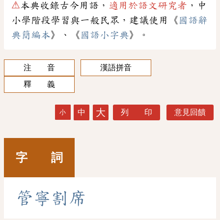
⚠
本典收錄古今用語，
適用於語文研究者
，中
小學階段學習與一般民眾，建議使用《
國語辭
典簡編本
》、《
國語小字典
》。
注 音
漢語拼音
釋 義
大
中
列 印
意見回饋
小
字 詞
管
寧
割
席