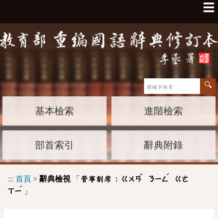
☰
基本檢索
進階檢索
部首索引
辭典附錄
ˇ
ˊ
:::
首頁
>
辭典檢視
「
管寧割席 :
ㄍㄨㄢ
ㄋㄧㄥ
ㄍㄜ
ˊ
」
ㄒㄧ