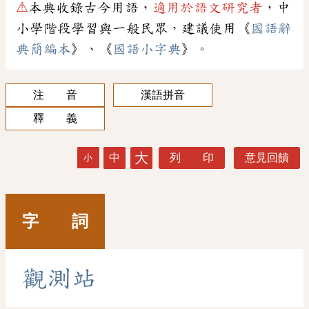
⚠
本典收錄古今用語，
適用於語文研究者
，中
小學階段學習與一般民眾，建議使用《
國語辭
典簡編本
》、《
國語小字典
》。
注 音
漢語拼音
釋 義
大
中
列 印
意見回饋
小
字 詞
觀
測
站