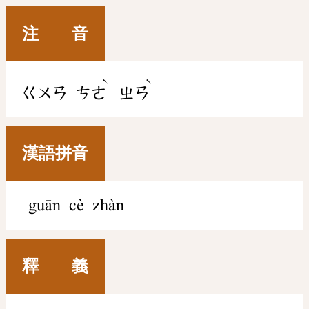
注 音
ˋ
ˋ
ㄍㄨㄢ
ㄘㄜ
ㄓㄢ
漢語拼音
guān cè zhàn
釋 義