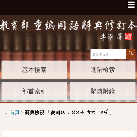
☰
基本檢索
進階檢索
部首索引
辭典附錄
ˋ
ˋ
:::
首頁
>
辭典檢視
「
」
觀測站 :
ㄍㄨㄢ
ㄘㄜ
ㄓㄢ