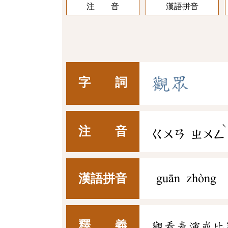
注 音
漢語拼音
觀
眾
字 詞
ˋ
注 音
ㄍㄨㄢ
ㄓㄨㄥ
漢語拼音
guān zhòng
釋 義
觀看表演或比