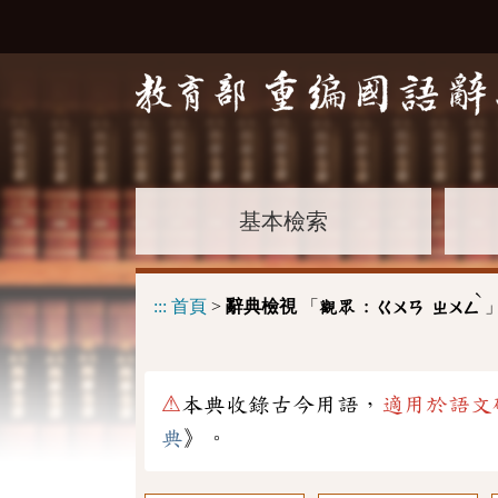
基本檢索
ˋ
:::
首頁
>
辭典檢視
「
觀眾 :
ㄍㄨㄢ
ㄓㄨㄥ
⚠
本典收錄古今用語，
適用於語文
典
》。