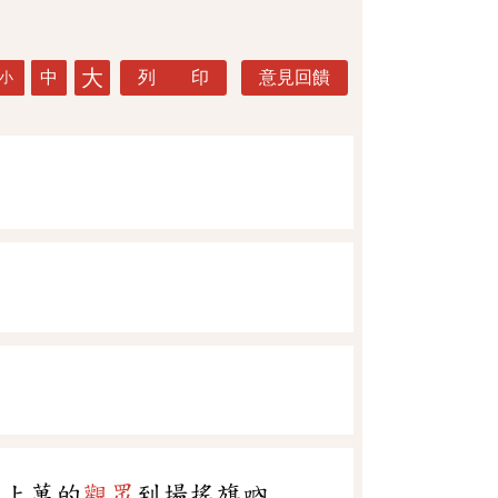
大
中
列 印
意見回饋
小
千上萬的
觀眾
到場搖旗吶