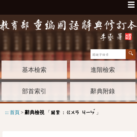
☰
基本檢索
進階檢索
部首索引
辭典附錄
ˇ
:::
首頁
>
辭典檢視
「
」
關緊 :
ㄍㄨㄢ
ㄐㄧㄣ