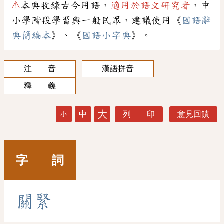
⚠
本典收錄古今用語，
適用於語文研究者
，中
小學階段學習與一般民眾，建議使用《
國語辭
典簡編本
》、《
國語小字典
》。
注 音
漢語拼音
釋 義
大
中
列 印
意見回饋
小
字 詞
關
緊