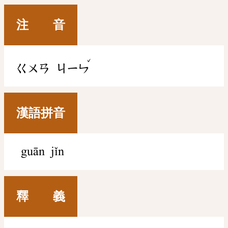
注 音
ˇ
ㄍㄨㄢ
ㄐㄧㄣ
漢語拼音
guān jǐn
釋 義