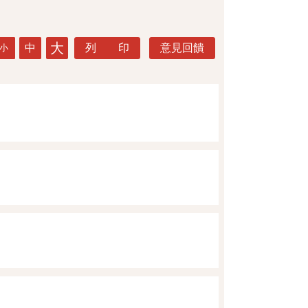
大
中
列 印
意見回饋
小