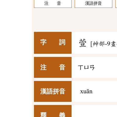
注 音
漢語拼音
萱
字 詞
[艸部-9畫
注 音
ㄒㄩㄢ
漢語拼音
xuān
釋 義