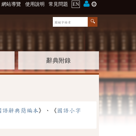
⚙️
網站導覽
使用說明
常見問題
EN
辭典附錄
國語辭典簡編本
》、《
國語小字