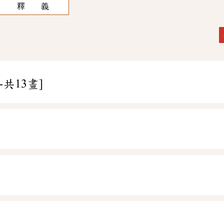
釋 義
-共13畫]