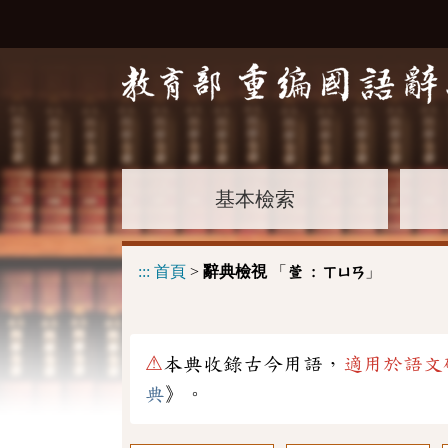
基本檢索
:::
首頁
>
辭典檢視
「
」
萱 :
ㄒㄩㄢ
⚠
本典收錄古今用語，
適用於語文
典
》。