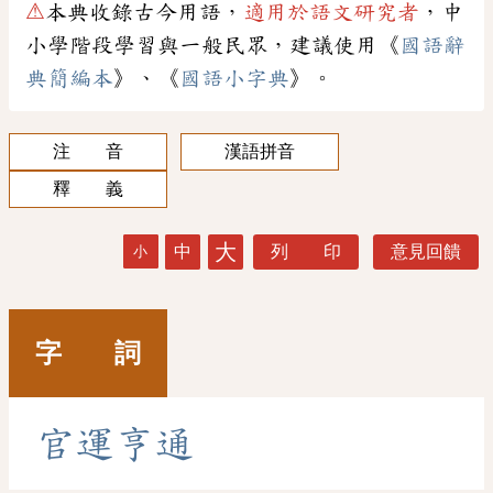
⚠
本典收錄古今用語，
適用於語文研究者
，中
小學階段學習與一般民眾，建議使用《
國語辭
典簡編本
》、《
國語小字典
》。
注 音
漢語拼音
釋 義
大
中
列 印
意見回饋
小
字 詞
官
運
亨
通