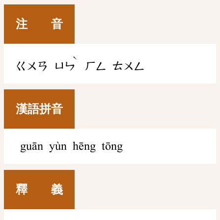
注 音
ˋ
ㄍㄨㄢ
ㄩㄣ
ㄏㄥ
ㄊㄨㄥ
漢語拼音
guān yùn hēng tōng
釋 義