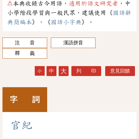
⚠
本典收錄古今用語，
適用於語文研究者
，中
小學階段學習與一般民眾，建議使用《
國語辭
典簡編本
》、《
國語小字典
》。
注 音
漢語拼音
釋 義
大
中
列 印
意見回饋
小
字 詞
官
紀