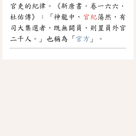
官吏的紀律。《新唐書．卷一六六．
杜佑傳》：「神龍中，
官紀
蕩然，有
司大集選者，既無闕員，則置員外官
二千人。」也稱為「
官方
」。