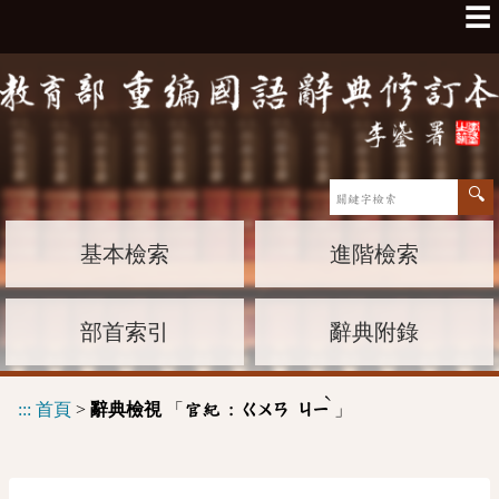
☰
基本檢索
進階檢索
部首索引
辭典附錄
ˋ
:::
首頁
>
辭典檢視
「
」
官紀 :
ㄍㄨㄢ
ㄐㄧ