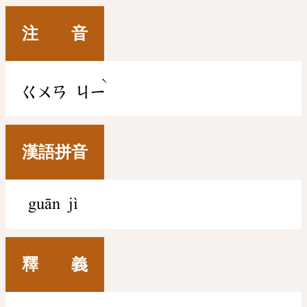
注 音
ˋ
ㄍㄨㄢ
ㄐㄧ
漢語拼音
guān jì
釋 義