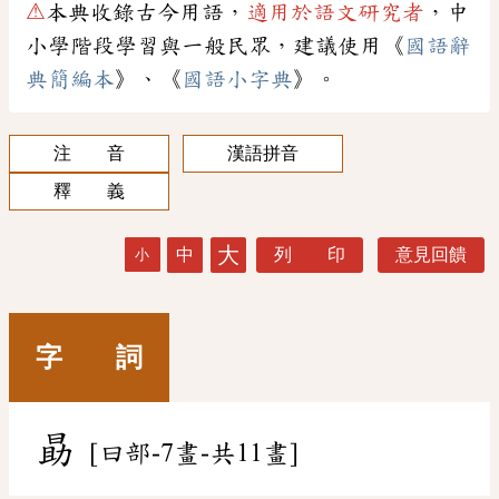
⚠
本典收錄古今用語，
適用於語文研究者
，中
小學階段學習與一般民眾，建議使用《
國語辭
典簡編本
》、《
國語小字典
》。
注 音
漢語拼音
釋 義
大
中
列 印
意見回饋
小
字 詞
勗
[曰部-7畫-共11畫]