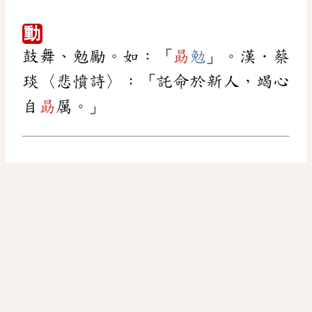
動
鼓舞、勉勵。如：「
勗
勉
」。漢．蔡
琰〈悲憤詩〉：「託命於新人，竭心
自
勗
厲。」