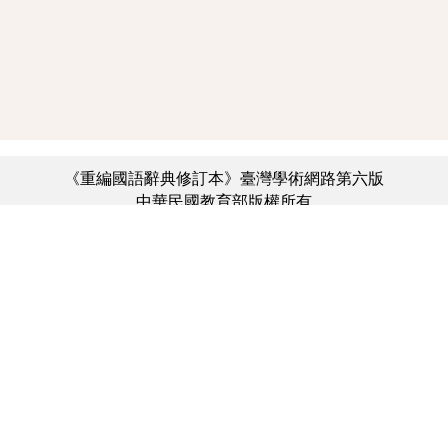
《重編國語辭典修訂本》臺灣學術網路第六版
中華民國教育部版權所有
:::
個資法及隱私聲明
|
辭典公眾授權網
|
意見交流
|
網網相連
三峽總院區地址：新北市三峽區三樹路2號、
︿
臺北院區地址：臺北市大安區和平東路一段179號、
臺中院區地址：臺中市豐原區師範街67號
電話總機：(02)7740-7890、
傳真：(02)7740-7064、
TANet VoIP：9009-7890
線上人數: 3797