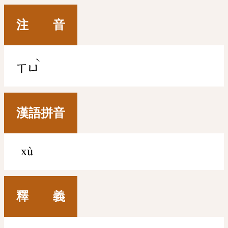
注 音
ˋ
ㄒㄩ
漢語拼音
xù
釋 義