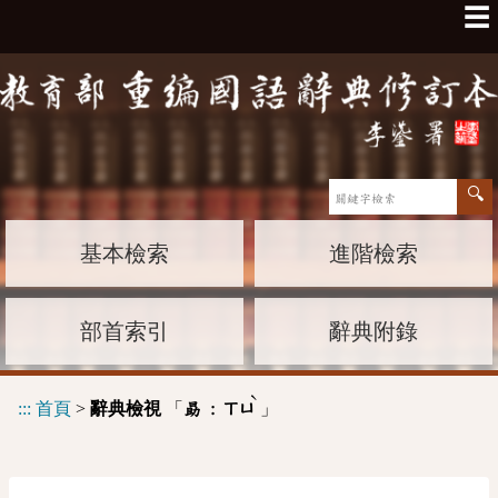
☰
基本檢索
進階檢索
部首索引
辭典附錄
ˋ
:::
首頁
>
辭典檢視
「
」
勗 :
ㄒㄩ