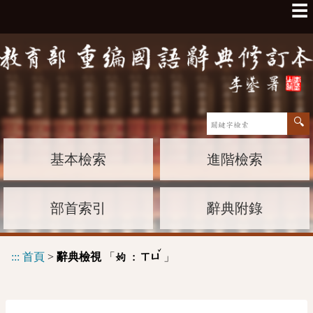
☰
基本檢索
進階檢索
部首索引
辭典附錄
ˇ
:::
首頁
>
辭典檢視
「
」
姁 :
ㄒㄩ