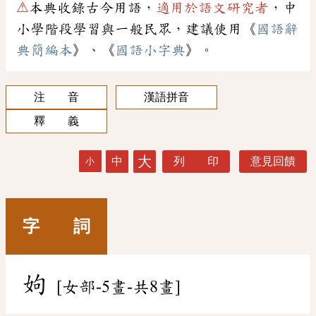
⚠
本典收錄古今用語，
適用於語文研究者
，中
小學階段學習與一般民眾，建議使用《
國語辭
典簡編本
》、《
國語小字典
》。
注 音
漢語拼音
釋 義
大
中
列 印
意見回饋
小
字 詞
姁
[女部-5畫-共8畫]