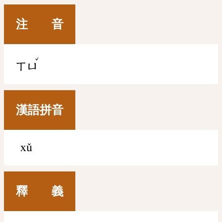
注 音
ˇ
ㄒㄩ
漢語拼音
xǔ
釋 義