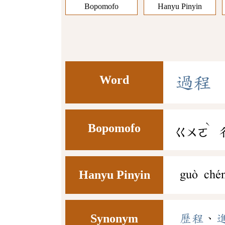
Bopomofo
Hanyu Pinyin
Word
過
程
ˋ
Bopomofo
ㄍㄨㄛ
Hanyu Pinyin
guò ché
Synonym
歷程
、