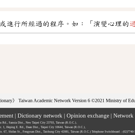
或進行所經過的程序。如：「演變心理的
ctionary》
Taiwan Academic Network Version 6
©2021 Ministry of Educ
tement
|
Dictionary network
|
Opinion exchange
|
Network 
hu Rd., Sanxia Dist., New Taipei City 23703, Taiwan (R.O.C.)、
ec. 1, Heping E. Rd., Daan Dist., Taipei City 10644, Taiwan (R.O.C.)、
No. 67, Shifan St., Fengyuan Dist., Taichung City 42081, Taiwan (R.O.C.)
Telephone Switchboard：(02)7740