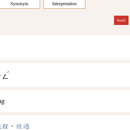
Synonym
Interpretation
Small
ˊ
ㄔㄥ
ng
進程
、
經過