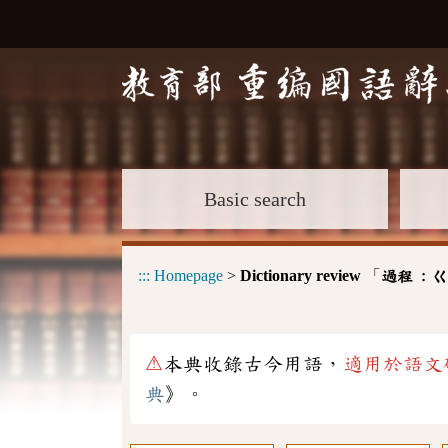
Basic search
:::
Homepage
>
Dictionary review
「
過程 :
ㄍ
⚠
本典收錄古今用語，
適用於語文
典
》。