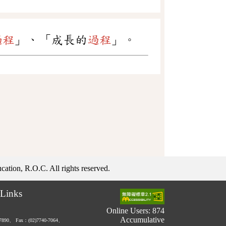
過程
」、「成長的
過程
」。
ation, R.O.C. All rights reserved.
Links
Online Users: 874
Accumulative
-7890、
Fax：(02)7740-7064、