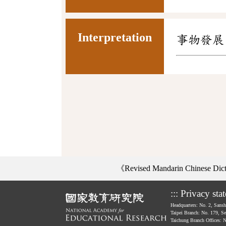
Interpretation
事物發展
《Revised Mandarin Chinese Di
:::
Privacy sta
Headquarters: No. 2, Sans
Taipei Branch: No. 179, S
Taichung Branch Offices: 