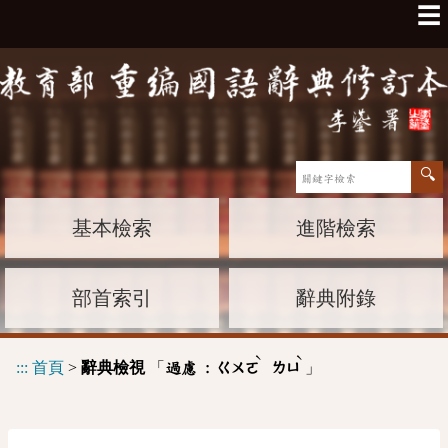
☰
基本檢索
進階檢索
部首索引
辭典附錄
ˋ
ˋ
:::
首頁
>
辭典檢視
「
」
過慮 :
ㄍㄨㄛ
ㄌㄩ