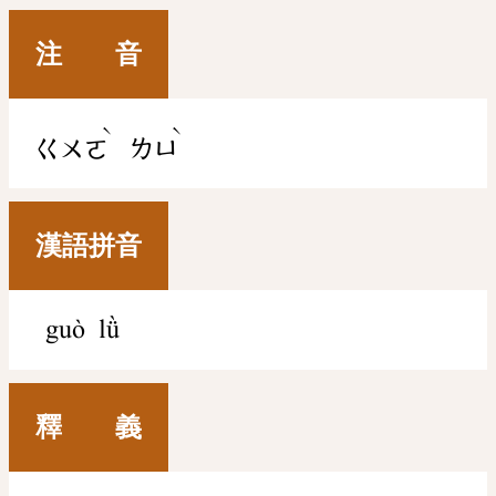
注 音
ˋ
ˋ
ㄍㄨㄛ
ㄌㄩ
漢語拼音
guò lǜ
釋 義