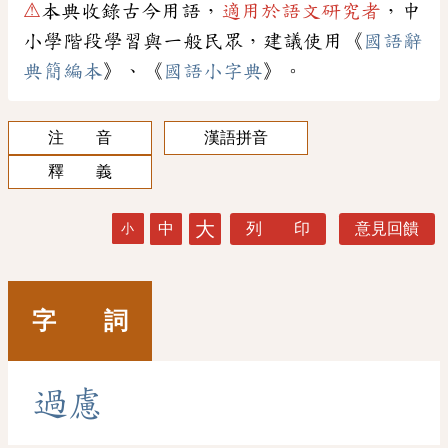
⚠
本典收錄古今用語，
適用於語文研究者
，中
小學階段學習與一般民眾，建議使用《
國語辭
典簡編本
》、《
國語小字典
》。
注 音
漢語拼音
釋 義
大
中
列 印
意見回饋
小
字 詞
過
慮