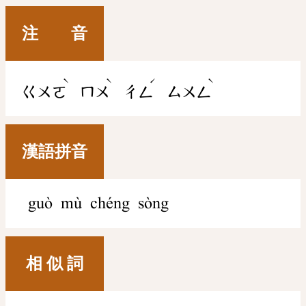
注 音
ˋ
ˋ
ˊ
ˋ
ㄍㄨㄛ
ㄇㄨ
ㄔㄥ
ㄙㄨㄥ
漢語拼音
guò mù chéng sòng
相 似 詞