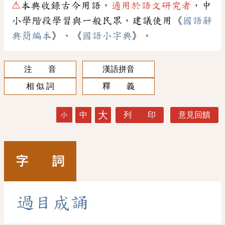
⚠
本典收錄古今用語，
適用於語文研究者
，中
小學階段學習與一般民眾，建議使用《
國語辭
典簡編本
》、《
國語小字典
》。
注 音
漢語拼音
相 似 詞
釋 義
大
中
列 印
意見回饋
小
字 詞
過
目
成
誦