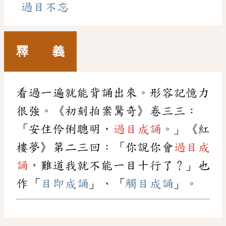
過目不忘
釋 義
看過一遍就能背誦出來。形容記憶力
很強。《初刻拍案驚奇》卷三三：
「安住伶俐聰明，
過目成誦
。」《紅
樓夢》第二三回：「你說你會
過目成
誦
，難道我就不能一目十行了？」也
作「
目即成誦
」、「
觸目成誦
」。