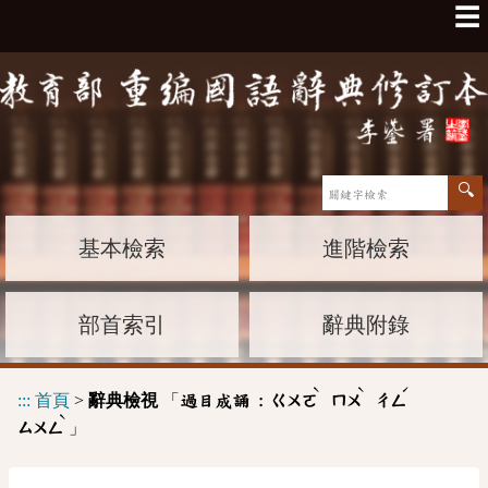
☰
基本檢索
進階檢索
部首索引
辭典附錄
ˋ
ˋ
ˊ
:::
首頁
>
辭典檢視
「
過目成誦 :
ㄍㄨㄛ
ㄇㄨ
ㄔㄥ
ˋ
」
ㄙㄨㄥ