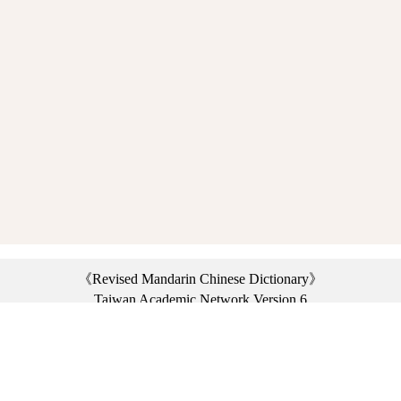
《Revised Mandarin Chinese Dictionary》
Taiwan Academic Network Version 6
©2021 Ministry of Education, R.O.C. All rights reserved.