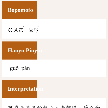
Bopomofo
ˇ
ˊ
ㄍㄨㄛ
ㄆㄢ
Hanyu Pinyin
guǒ pán
Interpretation
可盛放果品的盤子。南朝梁．簡文帝