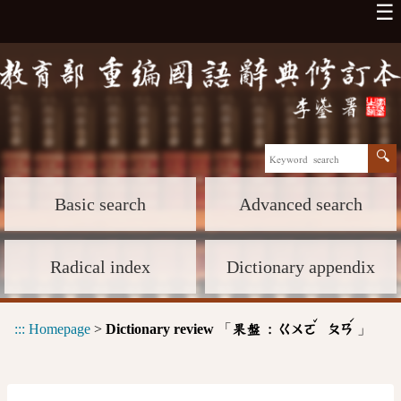
☰
Basic search
Advanced search
Radical index
Dictionary appendix
ˇ
ˊ
:::
Homepage
>
Dictionary review
「
」
果盤 :
ㄍㄨㄛ
ㄆㄢ