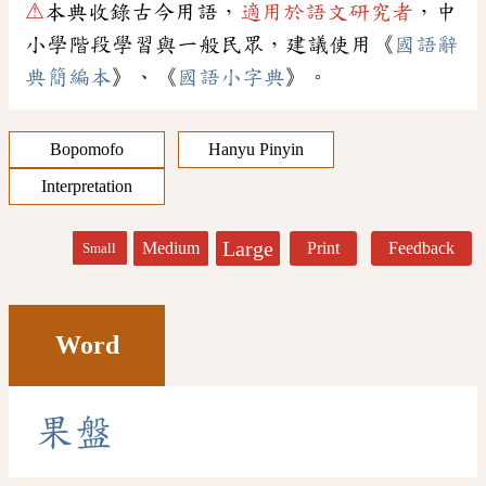
⚠
本典收錄古今用語，
適用於語文研究者
，中
小學階段學習與一般民眾，建議使用《
國語辭
典簡編本
》、《
國語小字典
》。
Bopomofo
Hanyu Pinyin
Interpretation
Large
Medium
Print
Feedback
Small
Word
果
盤